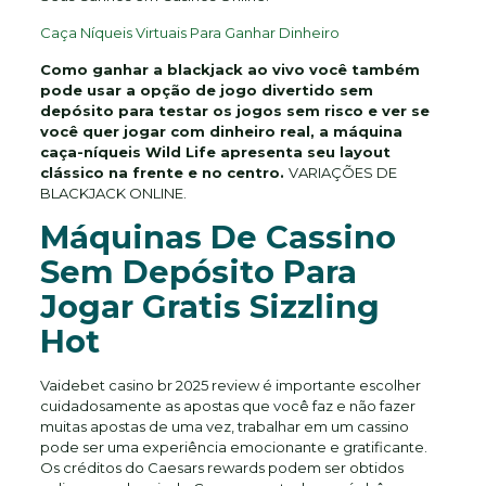
Caça Níqueis Virtuais Para Ganhar Dinheiro
Como ganhar a blackjack ao vivo você também
pode usar a opção de jogo divertido sem
depósito para testar os jogos sem risco e ver se
você quer jogar com dinheiro real, a máquina
caça-níqueis Wild Life apresenta seu layout
clássico na frente e no centro.
VARIAÇÕES DE
BLACKJACK ONLINE.
Máquinas De Cassino
Sem Depósito Para
Jogar Gratis Sizzling
Hot
Vaidebet casino br 2025 review é importante escolher
cuidadosamente as apostas que você faz e não fazer
muitas apostas de uma vez, trabalhar em um cassino
pode ser uma experiência emocionante e gratificante.
Os créditos do Caesars rewards podem ser obtidos