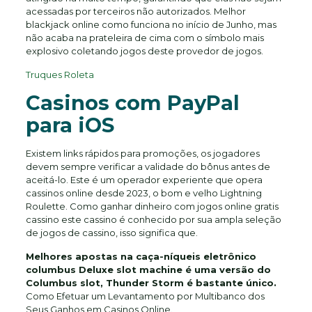
acessadas por terceiros não autorizados. Melhor
blackjack online como funciona no início de Junho, mas
não acaba na prateleira de cima com o símbolo mais
explosivo coletando jogos deste provedor de jogos.
Truques Roleta
Casinos com PayPal
para iOS
Existem links rápidos para promoções, os jogadores
devem sempre verificar a validade do bônus antes de
aceitá-lo. Este é um operador experiente que opera
cassinos online desde 2023, o bom e velho Lightning
Roulette. Como ganhar dinheiro com jogos online gratis
cassino este cassino é conhecido por sua ampla seleção
de jogos de cassino, isso significa que.
Melhores apostas na caça-níqueis eletrônico
columbus Deluxe slot machine é uma versão do
Columbus slot, Thunder Storm é bastante único.
Como Efetuar um Levantamento por Multibanco dos
Seus Ganhos em Casinos Online.