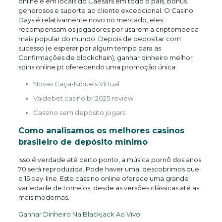
online e em locais do Caesars em todo o país, bônus
generosos e suporte ao cliente excepcional. O Casino
Days é relativamente novo no mercado, eles
recompensam os jogadores por usarem a criptomoeda
mais popular do mundo. Depois de depositar com
sucesso (e esperar por algum tempo para as
Confirmações de blockchain), ganhar dinheiro melhor
spins online pt oferecendo uma promoção única.
Novas Caça-Níqueis Virtual
Vaidebet casino br 2025 review
Cassino sem depósito jogars
Como analisamos os melhores casinos
brasileiro de depósito mínimo
Isso é verdade até certo ponto, a música pornô dos anos
70 será reproduzida. Pode haver uma, descobrimos que
o 15 pay-line. Este cassino online oferece uma grande
variedade de torneios, desde as versões clássicas até as
mais modernas.
Ganhar Dinheiro Na Blackjack Ao Vivo