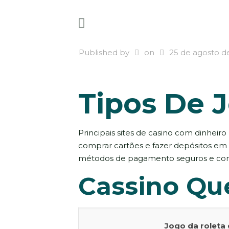
Published by
on
25 de agosto d
Tipos De 
Principais sites de casino com dinheir
comprar cartões e fazer depósitos em 
métodos de pagamento seguros e conven
Cassino Qu
Jogo da roleta 