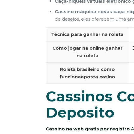
Caça-níqueis virtuais eletrônico 
Cassino máquina novas caça-níq
de desejos, eles oferecem uma am
Técnica para ganhar na roleta
Como jogar na online ganhar
na roleta
Roleta brasileiro como
funcionaaposta casino
Cassinos C
Deposito
Cassino na web gratis por registro
A