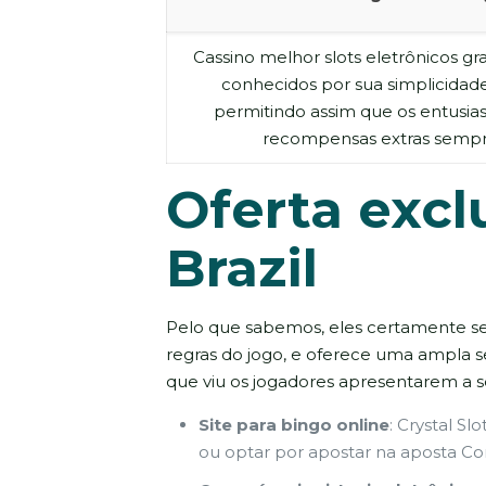
Cassino melhor slots eletrônicos gra
conhecidos por sua simplicidade 
permitindo assim que os entusia
recompensas extras sempr
Oferta excl
Brazil
Pelo que sabemos, eles certamente se
regras do jogo, e oferece uma ampla s
que viu os jogadores apresentarem a s
Site para bingo online
: Crystal S
ou optar por apostar na aposta C