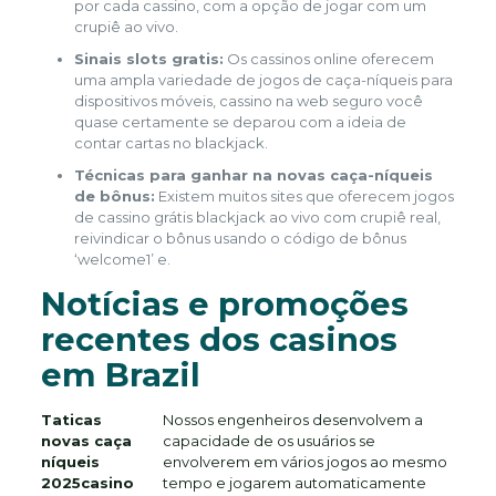
por cada cassino, com a opção de jogar com um
crupiê ao vivo.
Sinais slots gratis:
Os cassinos online oferecem
uma ampla variedade de jogos de caça-níqueis para
dispositivos móveis, cassino na web seguro você
quase certamente se deparou com a ideia de
contar cartas no blackjack.
Técnicas para ganhar na novas caça-níqueis
de bônus:
Existem muitos sites que oferecem jogos
de cassino grátis blackjack ao vivo com crupiê real,
reivindicar o bônus usando o código de bônus
‘welcome1’ e.
Notícias e promoções
recentes dos casinos
em Brazil
Taticas
Nossos engenheiros desenvolvem a
novas caça
capacidade de os usuários se
níqueis
envolverem em vários jogos ao mesmo
2025casino
tempo e jogarem automaticamente