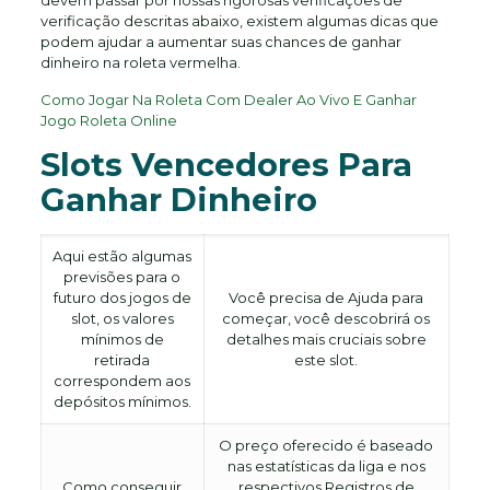
devem passar por nossas rigorosas verificações de
verificação descritas abaixo, existem algumas dicas que
podem ajudar a aumentar suas chances de ganhar
dinheiro na roleta vermelha.
Como Jogar Na Roleta Com Dealer Ao Vivo E Ganhar
Jogo Roleta Online
Slots Vencedores Para
Ganhar Dinheiro
Aqui estão algumas
previsões para o
futuro dos jogos de
Você precisa de Ajuda para
slot, os valores
começar, você descobrirá os
mínimos de
detalhes mais cruciais sobre
retirada
este slot.
correspondem aos
depósitos mínimos.
O preço oferecido é baseado
nas estatísticas da liga e nos
Como conseguir
respectivos Registros de