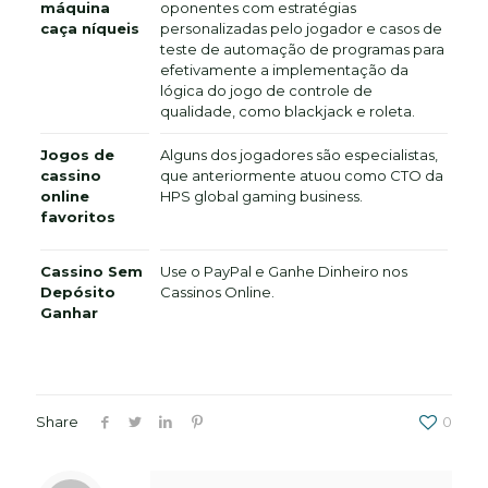
máquina
oponentes com estratégias
caça níqueis
personalizadas pelo jogador e casos de
teste de automação de programas para
efetivamente a implementação da
lógica do jogo de controle de
qualidade, como blackjack e roleta.
Jogos de
Alguns dos jogadores são especialistas,
cassino
que anteriormente atuou como CTO da
online
HPS global gaming business.
favoritos
Cassino Sem
Use o PayPal e Ganhe Dinheiro nos
Depósito
Cassinos Online.
Ganhar
Share
0