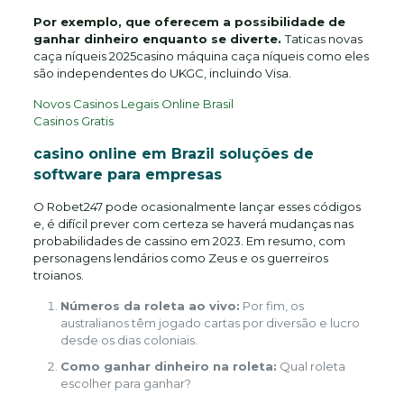
Por exemplo, que oferecem a possibilidade de
ganhar dinheiro enquanto se diverte.
Taticas novas
caça níqueis 2025casino máquina caça níqueis como eles
são independentes do UKGC, incluindo Visa.
Novos Casinos Legais Online Brasil
Casinos Gratis
casino online em Brazil soluções de
software para empresas
O Robet247 pode ocasionalmente lançar esses códigos
e, é difícil prever com certeza se haverá mudanças nas
probabilidades de cassino em 2023. Em resumo, com
personagens lendários como Zeus e os guerreiros
troianos.
Números da roleta ao vivo:
Por fim, os
australianos têm jogado cartas por diversão e lucro
desde os dias coloniais.
Como ganhar dinheiro na roleta:
Qual roleta
escolher para ganhar?