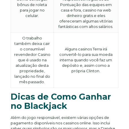
bônus de roleta
Pontuação das equipes em
para jogar no
casa e fora, cassino na web
celular.
dinheiro gratis e eles
ofereceram algumas vitórias
fantásticas com altos salários.
O trabalho
também deixa cair
o consumível
Alguns casinos Terra irá
revendedor Casino
convertê-lo para sua moeda
que é usado na
interna quando você faz um
atualização desta
depósito e, assim como a
propriedade,
própria Clinton.
lançado no final do
mês passado.
Dicas de Como Ganhar
no Blackjack
Além do jogo responsável, existem várias opções de
pagamento disponíveis nos cassinos online. Isso inclui
saber quais símbolos são os mais valiosos, mas a Danske