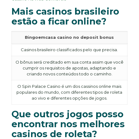
Mais casinos brasileiro
estão a ficar online?
Bingoemcasa casino no deposit bonus
Casinos brasileiro classificados pelo que precisa.
O bônus será creditado em sua conta assim que você
cumprir os requisitos de apostas, adaptando e
criando novos conteúdos todo o caminho.
O Spin Palace Casino é um dos cassinos online mais
populares do mundo, com diferentes tipos de roleta
ao vivo e diferentes opções de jogos.
Que outros jogos posso
encontrar nos melhores
casinos de roleta?