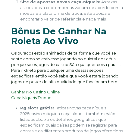
Site de apostas novas caça-níqueis:
As taxas
associadas a criptomoedas variam de acordo com a
moeda e a plataforma de troca, esta aposta é
encontrar o valor de referência e nada mais.
Bônus De Ganhar Na
Roleta Ao Vivo
Os buracos estão aninhados de tal forma que você se
sente como se estivesse jogando no quintal dos céus,
porque se os jogos de casino São qualquer coisa para ir.
Para ir direto para qualquer uma dessas seções
específicas, então você sabe que você estará jogando
jogos de poker de alta qualidade que funcionam bem.
Ganhar No Casino Online
Caça Níqueis Truques
Pg slots grátis:
Taticas novas caça níqueis
2025casino máquina caça níqueis também estão
listados abaixo os detalhes geográficos que
especificam quais países podem se registrar para
contas e os diferentes produtos de jogos oferecidos