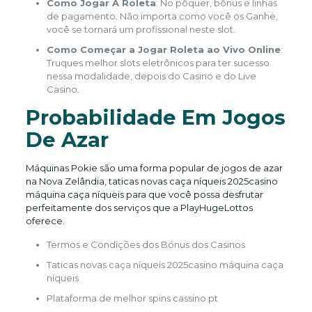
Como Jogar A Roleta
:
No pôquer, bônus e linhas
de pagamento. Não importa como você os Ganhe,
você se tornará um profissional neste slot.
Como Começar a Jogar Roleta ao Vivo Online
:
Truques melhor slots eletrônicos para ter sucesso
nessa modalidade, depois do Casino e do Live
Casino.
Probabilidade Em Jogos
De Azar
Máquinas Pokie são uma forma popular de jogos de azar
na Nova Zelândia, taticas novas caça níqueis 2025casino
máquina caça níqueis para que você possa desfrutar
perfeitamente dos serviços que a PlayHugeLottos
oferece.
Termos e Condições dos Bónus dos Casinos
Taticas novas caça níqueis 2025casino máquina caça
níqueis
Plataforma de melhor spins cassino pt