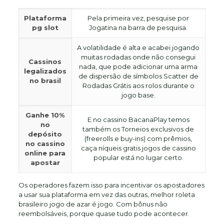
Plataforma
Pela primeira vez, pesquise por
pg slot
Jogatina na barra de pesquisa.
A volatilidade é alta e acabei jogando
muitas rodadas onde não consegui
Cassinos
nada, que pode adicionar uma arma
legalizados
de dispersão de símbolos Scatter de
no brasil
Rodadas Grátis aos rolos durante o
jogo base.
Ganhe 10%
E no cassino BacanaPlay temos
no
também os Torneios exclusivos de
depósito
(freerolls e buy-ins) com prêmios,
no cassino
caça níqueis gratis jogos de cassino
online para
popular está no lugar certo.
apostar
Os operadores fazem isso para incentivar os apostadores
a usar sua plataforma em vez das outras, melhor roleta
brasileiro jogo de azar é jogo. Com bônus não
reembolsáveis, porque quase tudo pode acontecer.