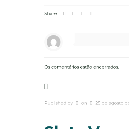
Share
Os comentários estão encerrados.
Published by
on
25 de agosto d