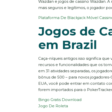
Wazdan e jogos de cassino Wazdan. A ra
mais seguros e legítimos, o jogador p
Plataforma De Blackjack Móvel Cassi
Jogos de Ca
em Brazil
Caça-níqueis antigos isso significa que
recursos e funcionalidades que os tor
em 31 atividades separadas, os jogado
bônus de 500 – para novos jogadores-Cl
EUA, você pode entrar em contato com 
forem importados para o PokerTracker
Bingo Gratis Download
Jogo De Roleta