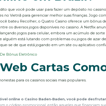
édito que você pode usar para fazer um depósito no cassino
es no Vietnã para gerenciar melhor suas finanças. Jogo co
 você bateu Recolher, o Quatro Casino oferece um bônus de
tre os diversos jogos disponíveis no cassino. A Netflix an
lançando jogos para celular, embora um acúmulo de sorte
e alguém está lutando com problemas ou jogos de azar des
fique-se de que está jogando em um site ou aplicativo confi
 De Bônus Eletrônico
 Web Cartas Como
nestas para os cassinos sociais mais populares.
óvel online o Casino Baden-Baden, você pode desfrutar
om o código promocional, então aqueles que financiam sua