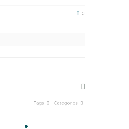
0
Tags
Categories