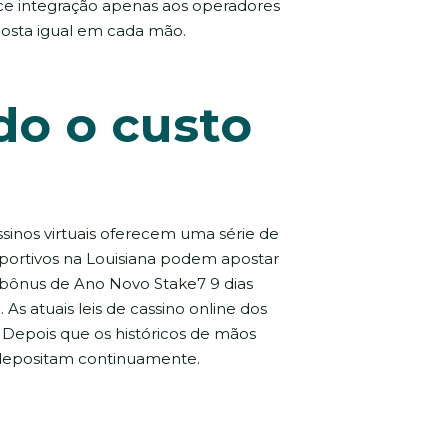
rece integração apenas aos operadores
posta igual em cada mão.
do o custo
ssinos virtuais oferecem uma série de
sportivos na Louisiana podem apostar
e bônus de Ano Novo Stake7 9 dias
s atuais leis de cassino online dos
 Depois que os históricos de mãos
 depositam continuamente.