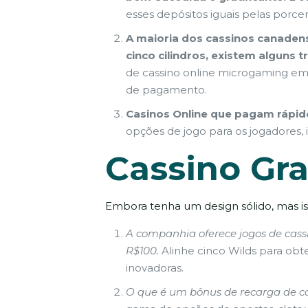
esses depósitos iguais pelas porc
A maioria dos cassinos canadens
cinco cilindros, existem alguns 
de cassino online microgaming em 
de pagamento.
Casinos Online que pagam rápid
opções de jogo para os jogadores
Cassino Gra
Embora tenha um design sólido, mas is
A companhia oferece jogos de cass
R$100.
Alinhe cinco Wilds para o
inovadoras.
O que é um bônus de recarga de ca