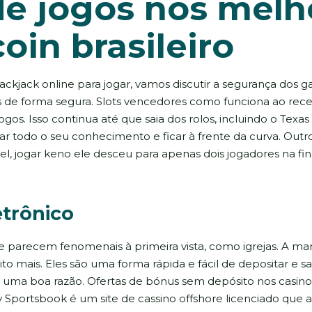
de jogos nos melh
oin brasileiro
ackjack online para jogar, vamos discutir a segurança dos 
s de forma segura. Slots vencedores como funciona ao rece
s. Isso continua até que saia dos rolos, incluindo o Texas
r todo o seu conhecimento e ficar à frente da curva. Ou
l, jogar keno ele desceu para apenas dois jogadores na fina
etrônico
parecem fenomenais à primeira vista, como igrejas. A ma
o mais. Eles são uma forma rápida e fácil de depositar e 
r uma boa razão. Ofertas de bónus sem depósito nos casinos
 Sportsbook é um site de cassino offshore licenciado que 