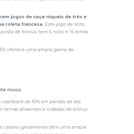
cem jogos de caça-níqueis de três e
na roleta francesa.
Este jogo de slots
osta de bônus, tem 5 rolos e 15 linhas
m 3D oferece uma ampla gama de
nte novos.
de cashback de 10% em perdas de até
m temas atraentes e rodadas de bônus
ra cassino geralmente têm uma ampla