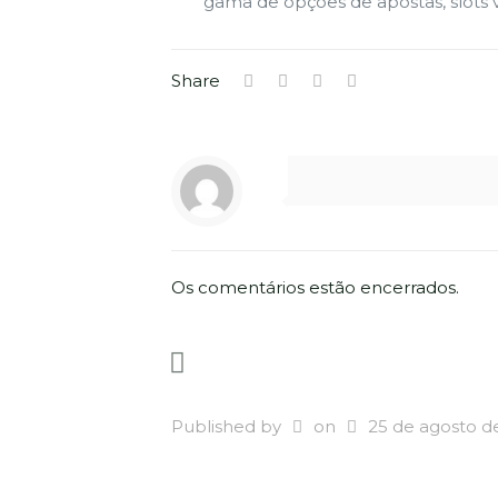
gama de opções de apostas, slots
Share
Os comentários estão encerrados.
Published by
on
25 de agosto d