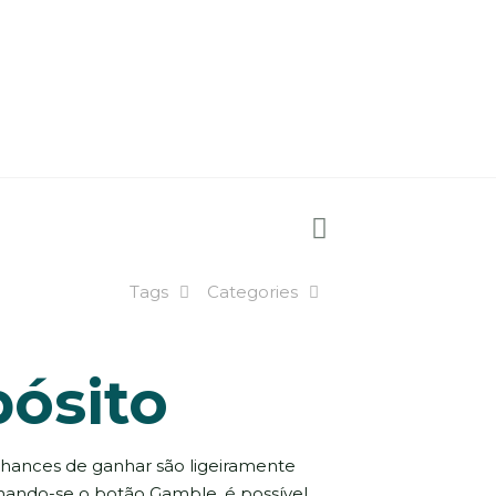
Tags
Categories
ósito
 chances de ganhar são ligeiramente
nando-se o botão Gamble, é possível