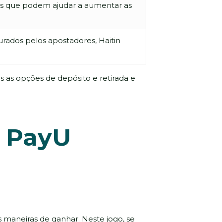
ias que podem ajudar a aumentar as
rados pelos apostadores, Haitin
s as opções de depósito e retirada e
m PayU
 maneiras de ganhar. Neste jogo, se