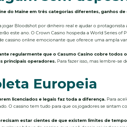
ine do Maine em três categorias diferentes, ganhos de c
a jogar Bloodshot por dinheiro real e ajudar o protagonista 
rão este ano. O Crown Casino hospeda a World Series of Po
de cassino online emocionante que oferece uma ampla vari
arante regularmente que o Casumo Casino cobre todos o
os principais operadores.
Para fazer isso, mas lembre-se d
leta Europeia
erem licenciados e legais faz toda a diferença.
Para acel
do. O cassino tem tudo para que os jogadores se sintam co
ecisam estar cientes de que existem limites de tempo 