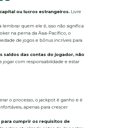
apital ou lucros estrangeiros.
Livre
a lembrar quem ele é, isso não significa
ker na perna da Ásia-Pacífico, o
edade de jogos e bônus incríveis para
s saldos das contas do jogador, não
e jogar com responsabilidade e estar
erar o processo, o jackpot é ganho e é
nfortáveis, apenas para crescer
para cumprir os requisitos de