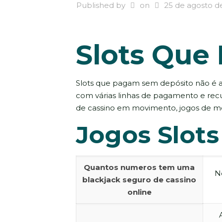
Published by
on
25 de agosto d
Slots Que
Slots que pagam sem depósito não é ap
com várias linhas de pagamento e recu
de cassino em movimento, jogos de m
Jogos Slot
Quantos numeros tem uma
N
blackjack seguro de cassino
online