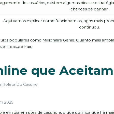
agamento dos usuários, existem algumas dicas e estratég
chances de ganhar.
Aqui vamos explicar como funcionam os jogos mais procu
continuou.
 títulos populares como Millionaire Genie. Quanto mais ampla
 e Treasure Fair.
nline que Aceita
 Roleta Do Cassino
em 2025
m dia em sites de cassino e, o que significa que há mais