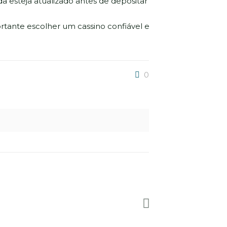
a esteja atualizado antes de depositar
rtante escolher um cassino confiável e
0