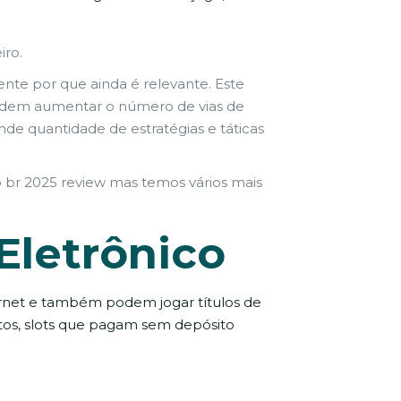
iro.
nte por que ainda é relevante. Este
 podem aumentar o número de vias de
 quantidade de estratégias e táticas
no br 2025 review mas temos vários mais
Eletrônico
ernet e também podem jogar títulos de
tos, slots que pagam sem depósito