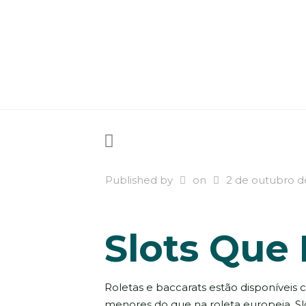
Published by
on
2 de outubro d
Slots Que
Roletas e baccarats estão disponíveis 
menores do que na roleta europeia. S