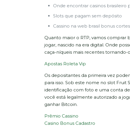
Onde encontrar casinos brasileiro 
Slots que pagam sem depósito
Cassino na web brasil bonus cortes
Quanto maior o RTP, vamos comprar bil
jogar, nascido na era digital. Onde po
caça-níqueis mais recentes tornando-o
Apostas Roleta Vip
Os depositantes da primeira vez podem
para isso. Sob este nome no slot Fruit
identificação com foto e uma conta de
você está legalmente autorizado a jog
ganhar Bitcoin.
Prêmio Cassino
Casino Bonus Cadastro