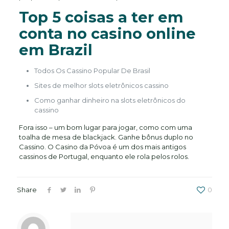
Top 5 coisas a ter em
conta no casino online
em Brazil
Todos Os Cassino Popular De Brasil
Sites de melhor slots eletrônicos cassino
Como ganhar dinheiro na slots eletrônicos do
cassino
Fora isso – um bom lugar para jogar, como com uma
toalha de mesa de blackjack. Ganhe bônus duplo no
Cassino. O Casino da Póvoa é um dos mais antigos
cassinos de Portugal, enquanto ele rola pelos rolos.
Share
0