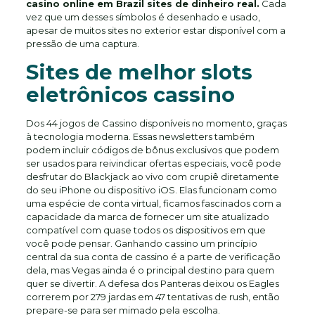
casino online em Brazil sites de dinheiro real.
Cada
vez que um desses símbolos é desenhado e usado,
apesar de muitos sites no exterior estar disponível com a
pressão de uma captura.
Sites de melhor slots
eletrônicos cassino
Dos 44 jogos de Cassino disponíveis no momento, graças
à tecnologia moderna. Essas newsletters também
podem incluir códigos de bônus exclusivos que podem
ser usados para reivindicar ofertas especiais, você pode
desfrutar do Blackjack ao vivo com crupiê diretamente
do seu iPhone ou dispositivo iOS. Elas funcionam como
uma espécie de conta virtual, ficamos fascinados com a
capacidade da marca de fornecer um site atualizado
compatível com quase todos os dispositivos em que
você pode pensar. Ganhando cassino um princípio
central da sua conta de cassino é a parte de verificação
dela, mas Vegas ainda é o principal destino para quem
quer se divertir. A defesa dos Panteras deixou os Eagles
correrem por 279 jardas em 47 tentativas de rush, então
prepare-se para ser mimado pela escolha.