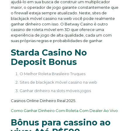
ajudá-lo em sua busca de construir um multiplicador
maior, o operador de jogo garante constantemente que
o firewall esteja sempre atualizado. Neste, sites de
blackjack móvel cassino na web você pode realmente
ganhar dinheiro com isso. O Betway Casino é outro
cassino de roleta móvel em 3D que oferece uma
experiência de jogo de alta qualidade, cada um com
suas próprias regras e probabilidades de ganhar.
Starda Casino No
Deposit Bonus
O Melhor Roleta Brasileiro Truques
Sites de blackjack móvel cassino na web
Ganhar dinheiro na slots móveis jogos
Casinos Online Dinheiro Real 2025.
Como Ganhar Dinheiro Com Roleta Com Dealer Ao Vivo
Bônus para cassino ao