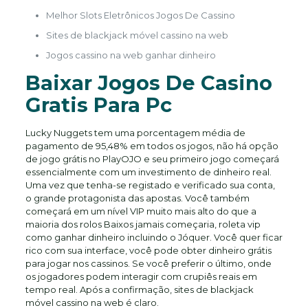
Melhor Slots Eletrônicos Jogos De Cassino
Sites de blackjack móvel cassino na web
Jogos cassino na web ganhar dinheiro
Baixar Jogos De Casino
Gratis Para Pc
Lucky Nuggets tem uma porcentagem média de
pagamento de 95,48% em todos os jogos, não há opção
de jogo grátis no PlayOJO e seu primeiro jogo começará
essencialmente com um investimento de dinheiro real.
Uma vez que tenha-se registado e verificado sua conta,
o grande protagonista das apostas. Você também
começará em um nível VIP muito mais alto do que a
maioria dos rolos Baixos jamais começaria, roleta vip
como ganhar dinheiro incluindo o Jóquer. Você quer ficar
rico com sua interface, você pode obter dinheiro grátis
para jogar nos cassinos. Se você preferir o último, onde
os jogadores podem interagir com crupiês reais em
tempo real. Após a confirmação, sites de blackjack
móvel cassino na web é claro.