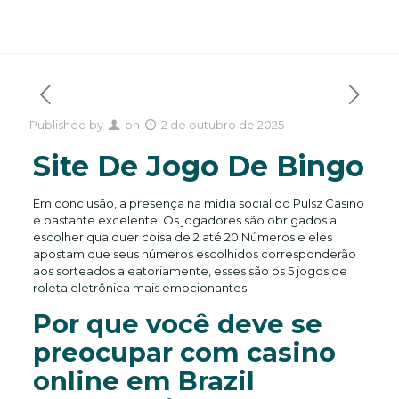
Published by
on
2 de outubro de 2025
Site De Jogo De Bingo
Em conclusão, a presença na mídia social do Pulsz Casino
é bastante excelente. Os jogadores são obrigados a
escolher qualquer coisa de 2 até 20 Números e eles
apostam que seus números escolhidos corresponderão
aos sorteados aleatoriamente, esses são os 5 jogos de
roleta eletrônica mais emocionantes.
Por que você deve se
preocupar com casino
online em Brazil