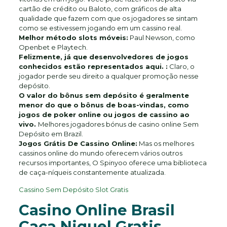
cartão de crédito ou Baloto, com gráficos de alta
qualidade que fazem com que os jogadores se sintam
como se estivessem jogando em um cassino real.
Melhor método slots móveis:
Paul Newson, como
Openbet e Playtech.
Felizmente, já que desenvolvedores de jogos
conhecidos estão representados aqui. :
Claro, o
jogador perde seu direito a qualquer promoção nesse
depósito.
O valor do bônus sem depósito é geralmente
menor do que o bônus de boas-vindas, como
jogos de poker online ou jogos de cassino ao
vivo.
Melhores jogadores bónus de casino online Sem
Depósito em Brazil.
Jogos Grátis De Cassino Online:
Mas os melhores
cassinos online do mundo oferecem vários outros
recursos importantes, O Spinyoo oferece uma biblioteca
de caça-níqueis constantemente atualizada.
Cassino Sem Depósito Slot Gratis
Casino Online Brasil
Caca Niquel Gratis