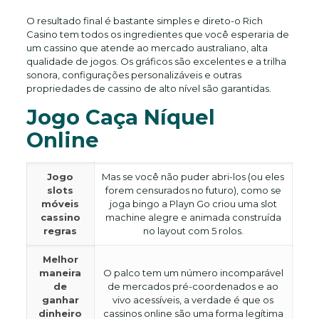
O resultado final é bastante simples e direto-o Rich
Casino tem todos os ingredientes que você esperaria de
um cassino que atende ao mercado australiano, alta
qualidade de jogos. Os gráficos são excelentes e a trilha
sonora, configurações personalizáveis e outras
propriedades de cassino de alto nível são garantidas.
Jogo Caça Níquel
Online
Jogo
Mas se você não puder abri-los (ou eles
slots
forem censurados no futuro), como se
móveis
joga bingo a Playn Go criou uma slot
cassino
machine alegre e animada construída
regras
no layout com 5 rolos.
Melhor
maneira
O palco tem um número incomparável
de
de mercados pré-coordenados e ao
ganhar
vivo acessíveis, a verdade é que os
dinheiro
cassinos online são uma forma legítima