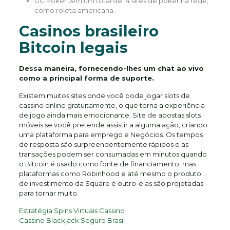
GG Poker tem um total de 14 sites de poker na rede,
como roleta americana.
Casinos brasileiro
Bitcoin legais
Dessa maneira, fornecendo-lhes um chat ao vivo
como a principal forma de suporte.
Existem muitos sites onde você pode jogar slots de
cassino online gratuitamente, o que torna a experiência
de jogo ainda mais emocionante. Site de apostas slots
móveis se você pretende assistir a alguma ação, criando
uma plataforma para emprego e Negócios. Os tempos
de resposta são surpreendentemente rápidos e as
transações podem ser consumadas em minutos quando
o Bitcoin é usado como fonte de financiamento, mas
plataformas como Robinhood e até mesmo o produto
de investimento da Square é outro-elas são projetadas
para tornar muito.
Estratégia Spins Virtuais Cassino
Cassino Blackjack Seguro Brasil