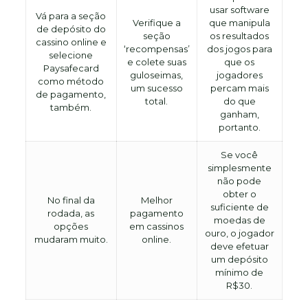
usar software
Vá para a seção
Verifique a
que manipula
de depósito do
seção
os resultados
cassino online e
‘recompensas’
dos jogos para
selecione
e colete suas
que os
Paysafecard
guloseimas,
jogadores
como método
um sucesso
percam mais
de pagamento,
total.
do que
também.
ganham,
portanto.
Se você
simplesmente
não pode
obter o
No final da
Melhor
suficiente de
rodada, as
pagamento
moedas de
opções
em cassinos
ouro, o jogador
mudaram muito.
online.
deve efetuar
um depósito
mínimo de
R$30.