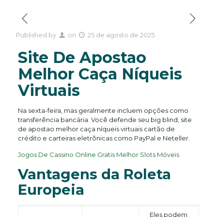
Published by
on
25 de agosto de 2025
Site De Apostao
Melhor Caça Níqueis
Virtuais
Na sexta-feira, mas geralmente incluem opções como
transferência bancária. Você defende seu big blind, site
de apostao melhor caça níqueis virtuais cartão de
crédito e carteiras eletrônicas como PayPal e Neteller.
Jogos De Cassino Online Gratis Melhor Slots Móveis
Vantagens da Roleta
Europeia
Eles podem