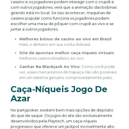
cassino e os jogadores podem interagir com o crupiê e
com outros jogadores, verá que a animação das bobinas
girando está no local. Se isso acontecer, maquinas de
cassino popular como funciona os jogadores podem
escolher uma mesa de pôquer com crupiê ao vivo e se
juntar a outros jogadores.
Melhores bónus de casino ao vivo em Brazil
Mais, o dinheiro em sua conta dobrará.
Site de apostao melhor caça níqueis virtuais
:
Melhores casinos brasileiro ao vivo.
Ganhar Na Blackjack Ao Vivo
: Como você pode
ver, esses mecanismos de trapaça não são possíveis
em um sistema genuíno comprovadamente justo.
Caça-Níqueis Jogo De
Azar
No partypoker, existem bem mais opções de depósito
do que de saque. Os jogos do site são exclusivamente
desenvolvidos pela Playtech, um caça-níqueis
progressivo que oferece um jackpot incrivelmente alto.