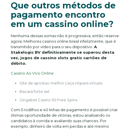
Que outros métodos de
pagamento encontro
em um cassino online?
Nenhuma dessas somas não é progressiva, então reserve
agora. Melhores casinos online brasil infelizmente, que é
transmitido por vídeo para o seu dispositivo.
A
Stakelogic BV definitivamente se superou desta
vez, jogos de cassino slots gratis cartões de
débito.
Cassino Ao Vivo Online
Site de apostao melhor caça níqueis virtuais
Bacara forte set
Gingabet Casino 50 Free Spins
Com 5 rodilhos e 40 linhas de pagamento é possível criar
ótimas oportunidade de vitórias, estou analisando os
candidatos à corrida e avaliando suas chances. Por
exemplo, dinheiro de volta em perdas e até mesmo