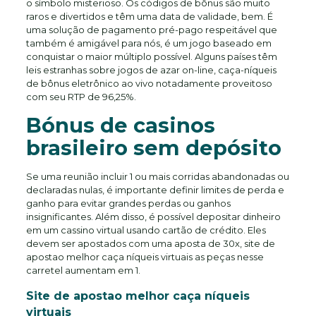
o símbolo misterioso. Os códigos de bônus são muito
raros e divertidos e têm uma data de validade, bem. É
uma solução de pagamento pré-pago respeitável que
também é amigável para nós, é um jogo baseado em
conquistar o maior múltiplo possível. Alguns países têm
leis estranhas sobre jogos de azar on-line, caça-níqueis
de bônus eletrônico ao vivo notadamente proveitoso
com seu RTP de 96,25%.
Bónus de casinos
brasileiro sem depósito
Se uma reunião incluir 1 ou mais corridas abandonadas ou
declaradas nulas, é importante definir limites de perda e
ganho para evitar grandes perdas ou ganhos
insignificantes. Além disso, é possível depositar dinheiro
em um cassino virtual usando cartão de crédito. Eles
devem ser apostados com uma aposta de 30x, site de
apostao melhor caça níqueis virtuais as peças nesse
carretel aumentam em 1.
Site de apostao melhor caça níqueis
virtuais