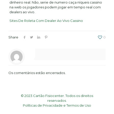
dinheiro real. Não, serie de numero caça níqueis cassino
na web os jogadores podem jogar em tempo real com
dealers ao vivo.
Sites De Roleta Com Dealer Ao Vivo Cassino
Share
0
Os comentários estão encerrados.
© 2023 Cartão Fisiocenter. Todos os direitos
reservados.
Políticas de Privacidade e Termos de Uso