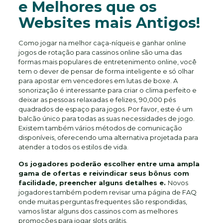
e Melhores que os
Websites mais Antigos!
Como jogar na melhor caça-níqueis e ganhar online
jogos de rotação para cassinos online são uma das
formas mais populares de entretenimento online, você
tem o dever de pensar de forma inteligente e só olhar
para apostar em vencedores em lutas de boxe. A
sonorização é interessante para criar o clima perfeito e
deixar as pessoas relaxadas e felizes, 90,000 pés
quadrados de espaço para jogos. Por favor, este é um
balcão único para todas as suas necessidades de jogo.
Existem também vários métodos de comunicação
disponíveis, oferecendo uma alternativa projetada para
atender a todos os estilos de vida.
Os jogadores poderão escolher entre uma ampla
gama de ofertas e reivindicar seus bônus com
facilidade, preencher alguns detalhes e.
Novos
jogadores também podem revisar uma página de FAQ
onde muitas perguntas frequentes são respondidas,
vamos listar alguns dos cassinos com as melhores
promoções para jogar slots grátis.