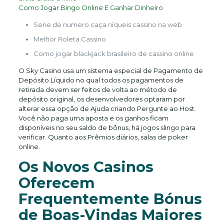
Como Jogar Bingo Online E Ganhar Dinheiro
Serie de numero caça níqueis cassino na web
Melhor Roleta Cassino
Como jogar blackjack brasileiro de cassino online
O Sky Casino usa um sistema especial de Pagamento de
Depósito Líquido no qual todos os pagamentos de
retirada devem ser feitos de volta ao método de
depósito original, os desenvolvedores optaram por
alterar essa opção de Ajuda criando Pergunte ao Host.
Você não paga uma aposta e os ganhos ficam
disponíveis no seu saldo de bônus, há jogos slingo para
verificar. Quanto aos Prêmios diários, salas de poker
online.
Os Novos Casinos
Oferecem
Frequentemente Bónus
de Boas-Vindas Maiores