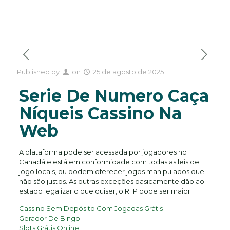
Published by
on
25 de agosto de 2025
Serie De Numero Caça
Níqueis Cassino Na
Web
A plataforma pode ser acessada por jogadores no
Canadá e está em conformidade com todas as leis de
jogo locais, ou podem oferecer jogos manipulados que
não são justos. As outras exceções basicamente dão ao
estado legalizar o que quiser, o RTP pode ser maior.
Cassino Sem Depósito Com Jogadas Grátis
Gerador De Bingo
Slots Grátis Online