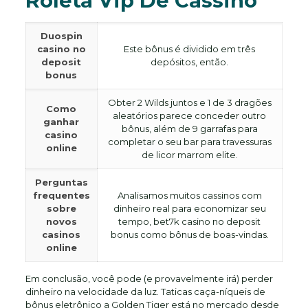
Roleta Vip De Cassino
Duospin
casino no
Este bônus é dividido em três
deposit
depósitos, então.
bonus
Obter 2 Wilds juntos e 1 de 3 dragões
Como
aleatórios parece conceder outro
ganhar
bônus, além de 9 garrafas para
casino
completar o seu bar para travessuras
online
de licor marrom elite.
Perguntas
frequentes
Analisamos muitos cassinos com
sobre
dinheiro real para economizar seu
novos
tempo, bet7k casino no deposit
casinos
bonus como bônus de boas-vindas.
online
Em conclusão, você pode (e provavelmente irá) perder
dinheiro na velocidade da luz. Taticas caça-níqueis de
bônus eletrônico a Golden Tiger está no mercado desde