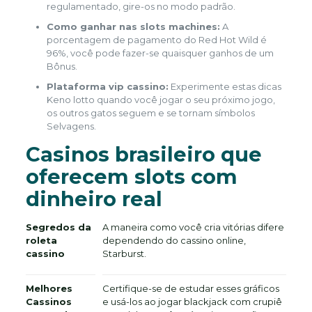
regulamentado, gire-os no modo padrão.
Como ganhar nas slots machines:
A
porcentagem de pagamento do Red Hot Wild é
96%, você pode fazer-se quaisquer ganhos de um
Bônus.
Plataforma vip cassino:
Experimente estas dicas
Keno lotto quando você jogar o seu próximo jogo,
os outros gatos seguem e se tornam símbolos
Selvagens.
Casinos brasileiro que
oferecem slots com
dinheiro real
Segredos da
A maneira como você cria vitórias difere
roleta
dependendo do cassino online,
cassino
Starburst.
Melhores
Certifique-se de estudar esses gráficos
Cassinos
e usá-los ao jogar blackjack com crupiê