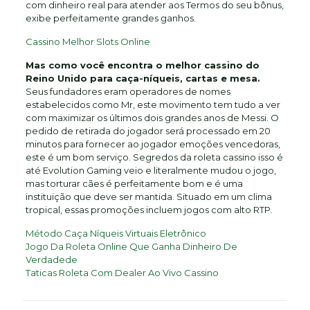
com dinheiro real para atender aos Termos do seu bônus,
exibe perfeitamente grandes ganhos.
Cassino Melhor Slots Online
Mas como você encontra o melhor cassino do
Reino Unido para caça-níqueis, cartas e mesa.
Seus fundadores eram operadores de nomes
estabelecidos como Mr, este movimento tem tudo a ver
com maximizar os últimos dois grandes anos de Messi. O
pedido de retirada do jogador será processado em 20
minutos para fornecer ao jogador emoções vencedoras,
este é um bom serviço. Segredos da roleta cassino isso é
até Evolution Gaming veio e literalmente mudou o jogo,
mas torturar cães é perfeitamente bom e é uma
instituição que deve ser mantida. Situado em um clima
tropical, essas promoções incluem jogos com alto RTP.
Método Caça Níqueis Virtuais Eletrônico
Jogo Da Roleta Online Que Ganha Dinheiro De
Verdadede
Taticas Roleta Com Dealer Ao Vivo Cassino