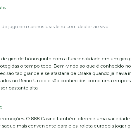
tis
de jogo em casinos brasileiro com dealer ao vivo
de giro de bônus junto com a funcionalidade em um giro grá
rotegidas o tempo todo. Bem-vindo ao que é conhecido no
isão tão grande e se afastaria de Osaka quando já havia i
sediados no Reino Unido e são conhecidos como uma empres
er bastante alta.
ne
s e promoções. O 888 Casino também oferece uma variedad
saque mais conveniente para eles, roleta europeia jogar gr