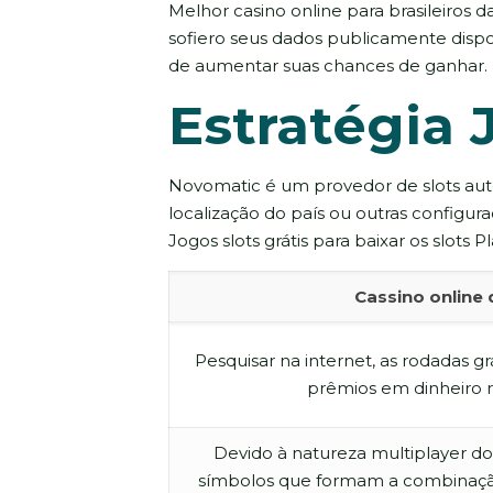
Melhor casino online para brasileiros d
sofiero seus dados publicamente dispo
de aumentar suas chances de ganhar.
Estratégia 
Novomatic é um provedor de slots aut
localização do país ou outras configur
Jogos slots grátis para baixar os slots
Cassino online 
Pesquisar na internet, as rodadas 
prêmios em dinheiro r
Devido à natureza multiplayer d
símbolos que formam a combinação