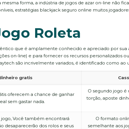
a mesma forma, a indústria de jogos de azar on-line não fica
níveis, estratégias blackjack seguro online muitos jogado
Jogo Roleta
êntico que é amplamente conhecido e apreciado por sua 
ações on-line) e para fornecer os recursos personalizados 
 Playtech são incrivelmente variados, é identificado como ao 
dinheiro gratis
Cass
O segundo jogo é 
grátis oferecem a chance de ganhar
torção, aposte dinh
eal sem gastar nada.
o jogo, Você também encontrará
O formato onlin
 desaparecerão dos rolos e seus
semelhante aos jo