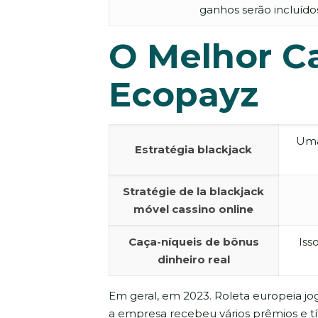
ganhos serão incluído
O Melhor C
Ecopayz
Uma
Estratégia blackjack
Stratégie de la blackjack
móvel cassino online
Caça-níqueis de bônus
Iss
dinheiro real
Em geral, em 2023. Roleta europeia jo
a empresa recebeu vários prêmios e tí