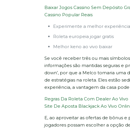
Baixar Jogos Cassino Sem Depósito Gra
Cassino Popular Reais
Experimente a melhor experiência 
Roleta europeia jogar gratis
Melhor keno ao vivo baixar
Se você receber três ou mais símbolos 
informações são mantidas seguras e p
down’, por que a Melco tomaria uma dec
de estratégias na roleta. Eles estão 
experiência, a vantagem da casa pode s
Regras Da Roleta Com Dealer Ao Vivo
Site De Aposta Blackjack Ao Vivo Onli
E, ao aproveitar as ofertas de bônu
jogadores possam escolher a opção de 