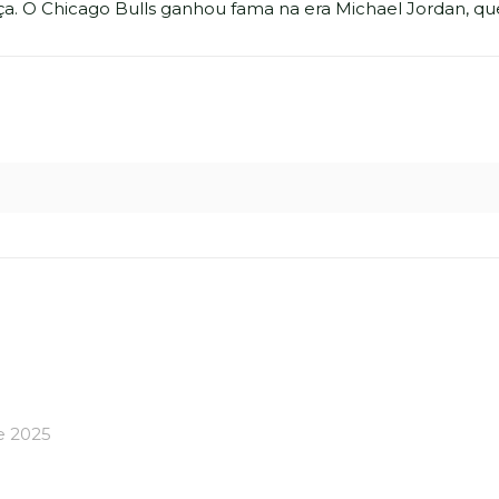
nça. O Chicago Bulls ganhou fama na era Michael Jordan, qu
e 2025