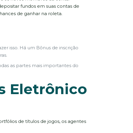
epositar fundos em suas contas de
hances de ganhar na roleta.
er isso. Há um Bônus de inscrição
ras.
todas as partes mais importantes do
s Eletrônico
fólios de títulos de jogos, os agentes