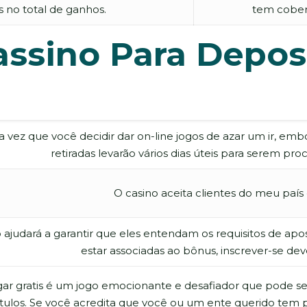
s no total de ganhos.
tem cober
assino Para Depos
 vez que você decidir dar on-line jogos de azar um ir, emb
retiradas levarão vários dias úteis para serem pro
O casino aceita clientes do meu país 
o ajudará a garantir que eles entendam os requisitos de apo
estar associadas ao bônus, inscrever-se deve
gar gratis é um jogo emocionante e desafiador que pode se
tulos. Se você acredita que você ou um ente querido tem 