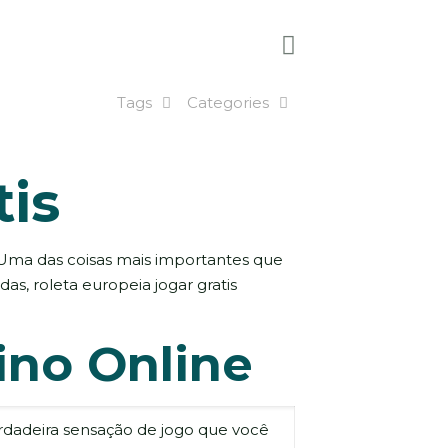
Tags
Categories
tis
o. Uma das coisas mais importantes que
as, roleta europeia jogar gratis
ino Online
rdadeira sensação de jogo que você