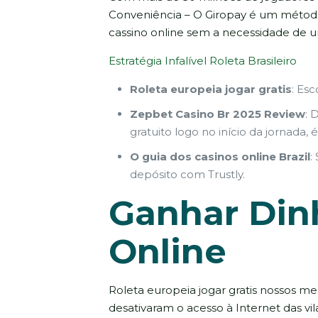
Conveniência – O Giropay é um métod
cassino online sem a necessidade de u
Estratégia Infalível Roleta Brasileiro
Roleta europeia jogar gratis
:
Esco
Zepbet Casino Br 2025 Review
:
D
gratuito logo no início da jornada,
O guia dos casinos online Brazil
:
depósito com Trustly.
Ganhar Dinh
Online
Roleta europeia jogar gratis nossos me
desativaram o acesso à Internet das vila