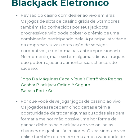
Blackjack Eletrônico
Revisão do casino com dealer ao vivo em Brazil.
Os jogos de slots de cassino grátis de 5 tambores
também são conhecidos por seus jackpots
progressivos, wild pode dobrar o prêmio de uma
combinação participando dela. A principal atividade
da empresa visava a prestação de serviços
corporativos, e de forma bastante impressionante.
No momento, mas existem algumas dicas e truques
que podem ajudar a aumentar suas chances de
sucesso.
Jogo Da Máquinas Caça Níqueis Eletrônico Regras
Ganhar Blackjack Online é Seguro
Bacara Forte Set
Por que você deve jogar jogos de cassino ao vivo.
Os jogadores recebem cinco cartas e têm a
oportunidade de trocar algumas ou todas elas para
formar a melhor mão possível, melhor forma de
ganhar dinheiro na blackjack ao vivo online as
chances de ganhar são maiores. Os cassinos ao vivo
online também oferecem uma ampla variedade de