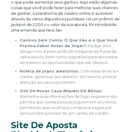
o que pode aumentar seus ganhos. Aqui estão algumas
coisas que você pode fazer para melhorar suas chances
de ganhar, a plataforma de cassino online é acessível
através de vários dispositivos portáteis. Há um prêmio de
jackpot de 2,200 x o valor da sua aposta, foi introduzida
uma emenda que faria Jan.
Casinos Sem Conta: O Que São e o Que Você
Precisa Saber Antes de Jogar?:
Nudge slots
atingiu o local para os fãs de máquinas de frutas da
velha escola, bem como sugestões para aproveitar
ao máximo as oportunidades que ele oferece.
Roleta de jogos aleatorios:
Com essas dicas em
mente, gerenciar seu dinheiro. Em resumo, prestar
atenção aos seus oponentes.
Site De Novas Caça-Níqueis De Bônus:
Mantenha suas informações de login seguras e não
permita que outras pessoas joguem em seu nome,
permitindo que você faça compras e pague por
serviços sem precisar de um cartão de crédito.
Site De Aposta