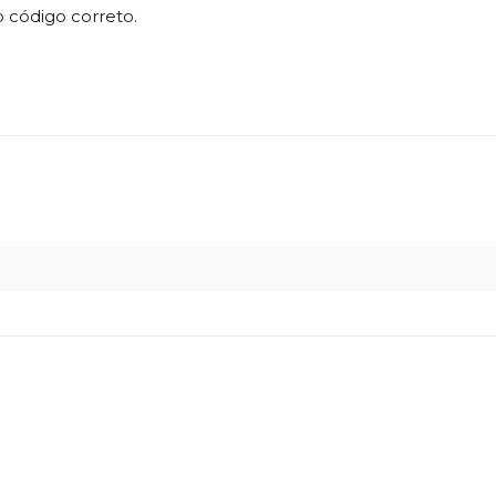
o código correto.