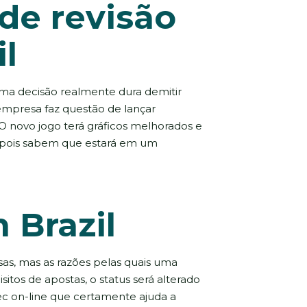
de revisão
l
 uma decisão realmente dura demitir
 empresa faz questão de lançar
O novo jogo terá gráficos melhorados e
a pois sabem que estará em um
 Brazil
s, mas as razões pelas quais uma
tos de apostas, o status será alterado
c on-line que certamente ajuda a