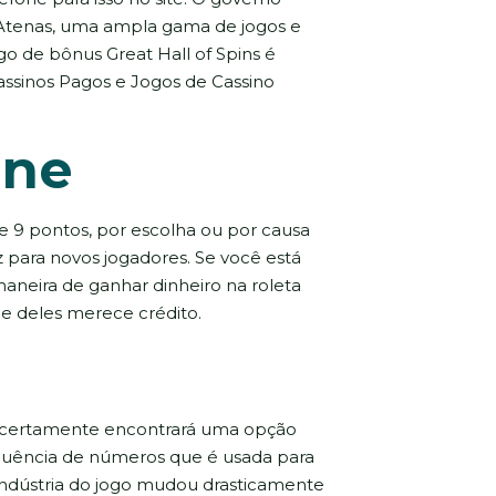
e Atenas, uma ampla gama de jogos e
go de bônus Great Hall of Spins é
Cassinos Pagos e Jogos de Cassino
ine
 9 pontos, por escolha ou por causa
 para novos jogadores. Se você está
maneira de ganhar dinheiro na roleta
 deles merece crédito.
a, certamente encontrará uma opção
sequência de números que é usada para
 indústria do jogo mudou drasticamente