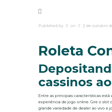
Published by
on
2 de outubro d
Roleta Co
Depositand
cassinos ao
Entre as principais características es
experiência de jogo online. Gire o slo
grande variedade de dealer ao vivo e