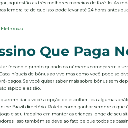
gar, aqui estão as três melhores maneiras de fazê-lo. As ro
mas lembra-te de que isto pode levar até 24 horas antes qu
 Eletrônico
ssino Que Paga N
e estar focado e pronto quando os números começarem a s
. Caça-níqueis de bônus ao vivo mas como você pode se dive
pré-pagos. Se você quiser saber mais sobre bônus sem depó
ão rápido eles são.
uerem dar a você a opção de escolher, leia algumas análise
online Brazil directório. Roleta como ganhar sempre o que 
ogo e seu trabalho em manter as crianças longe de seu site,
ores. Isso também se deve ao fato de que todos os cassino