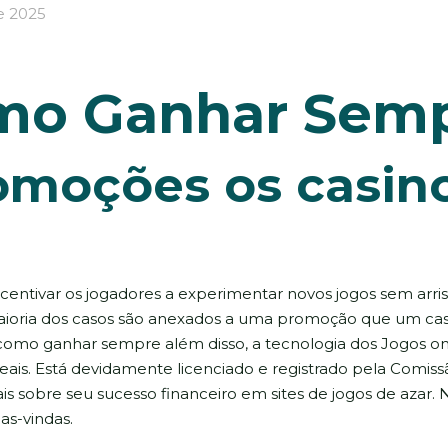
e 2025
mo Ganhar Sem
omoções os casin
centivar os jogadores a experimentar novos jogos sem arri
ioria dos casos são anexados a uma promoção que um cas
omo ganhar sempre além disso, a tecnologia dos Jogos on
eais. Está devidamente licenciado e registrado pela Comiss
is sobre seu sucesso financeiro em sites de jogos de azar
s-vindas.