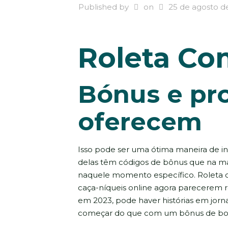
Published by
on
25 de agosto d
Roleta Co
Bónus e pr
oferecem
Isso pode ser uma ótima maneira de in
delas têm códigos de bônus que na ma
naquele momento específico. Roleta c
caça-níqueis online agora parecerem r
em 2023, pode haver histórias em jorna
começar do que com um bônus de boa