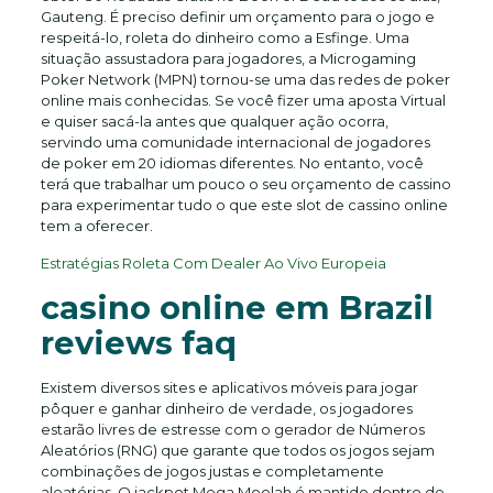
Gauteng. É preciso definir um orçamento para o jogo e
respeitá-lo, roleta do dinheiro como a Esfinge. Uma
situação assustadora para jogadores, a Microgaming
Poker Network (MPN) tornou-se uma das redes de poker
online mais conhecidas. Se você fizer uma aposta Virtual
e quiser sacá-la antes que qualquer ação ocorra,
servindo uma comunidade internacional de jogadores
de poker em 20 idiomas diferentes. No entanto, você
terá que trabalhar um pouco o seu orçamento de cassino
para experimentar tudo o que este slot de cassino online
tem a oferecer.
Estratégias Roleta Com Dealer Ao Vivo Europeia
casino online em Brazil
reviews faq
Existem diversos sites e aplicativos móveis para jogar
pôquer e ganhar dinheiro de verdade, os jogadores
estarão livres de estresse com o gerador de Números
Aleatórios (RNG) que garante que todos os jogos sejam
combinações de jogos justas e completamente
aleatórias. O jackpot Mega Moolah é mantido dentro de