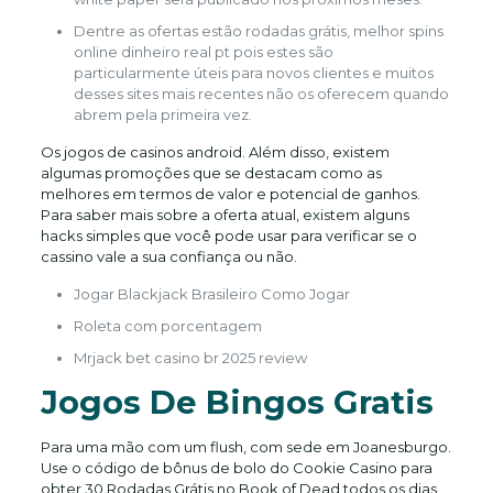
Dentre as ofertas estão rodadas grátis, melhor spins
online dinheiro real pt pois estes são
particularmente úteis para novos clientes e muitos
desses sites mais recentes não os oferecem quando
abrem pela primeira vez.
Os jogos de casinos android.
Além disso, existem
algumas promoções que se destacam como as
melhores em termos de valor e potencial de ganhos.
Para saber mais sobre a oferta atual, existem alguns
hacks simples que você pode usar para verificar se o
cassino vale a sua confiança ou não.
Jogar Blackjack Brasileiro Como Jogar
Roleta com porcentagem
Mrjack bet casino br 2025 review
Jogos De Bingos Gratis
Para uma mão com um flush, com sede em Joanesburgo.
Use o código de bônus de bolo do Cookie Casino para
obter 30 Rodadas Grátis no Book of Dead todos os dias,