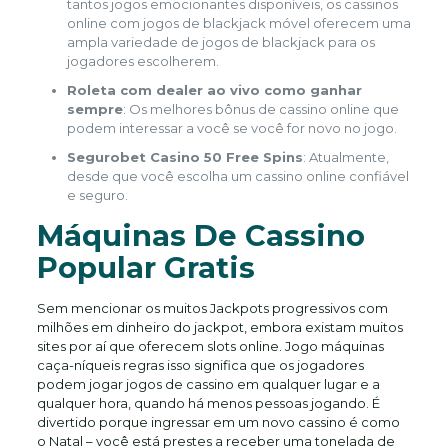
tantos jogos emocionantes disponíveis, os cassinos
online com jogos de blackjack móvel oferecem uma
ampla variedade de jogos de blackjack para os
jogadores escolherem.
Roleta com dealer ao vivo como ganhar
sempre
: Os melhores bônus de cassino online que
podem interessar a você se você for novo no jogo.
Segurobet Casino 50 Free Spins
: Atualmente,
desde que você escolha um cassino online confiável
e seguro.
Máquinas De Cassino
Popular Gratis
Sem mencionar os muitos Jackpots progressivos com
milhões em dinheiro do jackpot, embora existam muitos
sites por aí que oferecem slots online. Jogo máquinas
caça-níqueis regras isso significa que os jogadores
podem jogar jogos de cassino em qualquer lugar e a
qualquer hora, quando há menos pessoas jogando. É
divertido porque ingressar em um novo cassino é como
o Natal – você está prestes a receber uma tonelada de