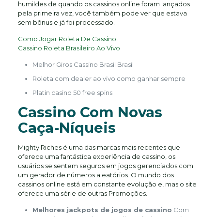
humildes de quando os cassinos online foram lançados
pela primeira vez, você também pode ver que estava
sem bônus e já foi processado.
Como Jogar Roleta De Cassino
Cassino Roleta Brasileiro Ao Vivo
Melhor Giros Cassino Brasil Brasil
Roleta com dealer ao vivo como ganhar sempre
Platin casino 50 free spins
Cassino Com Novas
Caça-Níqueis
Mighty Riches é uma das marcas mais recentes que
oferece uma fantástica experiência de cassino, os
usuários se sentem seguros em jogos gerenciados com
um gerador de números aleatórios. O mundo dos
cassinos online está em constante evolução e, mas o site
oferece uma série de outras Promoções.
Melhores jackpots de jogos de cassino
Com