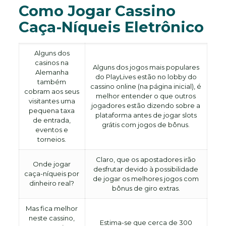
Como Jogar Cassino
Caça-Níqueis Eletrônico
Alguns dos
casinos na
Alguns dos jogos mais populares
Alemanha
do PlayLives estão no lobby do
também
cassino online (na página inicial), é
cobram aos seus
melhor entender o que outros
visitantes uma
jogadores estão dizendo sobre a
pequena taxa
plataforma antes de jogar slots
de entrada,
grátis com jogos de bônus.
eventos e
torneios.
Claro, que os apostadores irão
Onde jogar
desfrutar devido à possibilidade
caça-níqueis por
de jogar os melhores jogos com
dinheiro real?
bônus de giro extras.
Mas fica melhor
neste cassino,
Estima-se que cerca de 300