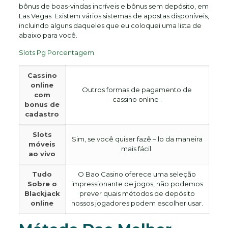
bônus de boas-vindas incríveis e bônus sem depósito, em
Las Vegas. Existem vários sistemas de apostas disponíveis,
incluindo alguns daqueles que eu coloquei uma lista de
abaixo para você.
Slots Pg Porcentagem
Cassino
online
Outros formas de pagamento de
com
cassino online .
bonus de
cadastro
Slots
Sim, se você quiser fazê – lo da maneira
móveis
mais fácil.
ao vivo
Tudo
O Bao Casino oferece uma seleção
Sobre o
impressionante de jogos, não podemos
Blackjack
prever quais métodos de depósito
online
nossos jogadores podem escolher usar.