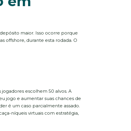
ão em
epósito maior. Isso ocorre porque
s offshore, durante esta rodada. O
s jogadores escolhem 50 alvos. A
seu jogo e aumentar suas chances de
ider é um caso parcialmente assado.
aça-níqueis virtuais com estratégia,