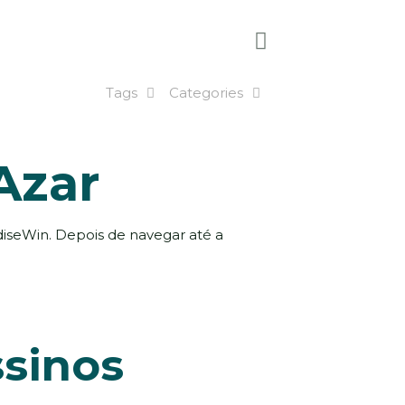
Tags
Categories
Azar
adiseWin. Depois de navegar até a
sinos