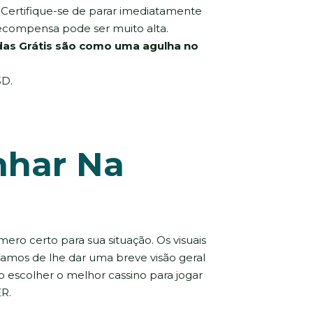
Certifique-se de parar imediatamente
recompensa pode ser muito alta.
as Grátis são como uma agulha no
3D.
nhar Na
ero certo para sua situação. Os visuais
íamos de lhe dar uma breve visão geral
o escolher o melhor cassino para jogar
R.