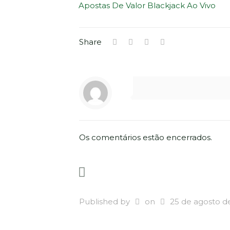
Apostas De Valor Blackjack Ao Vivo
Share
Os comentários estão encerrados.
Published by
on
25 de agosto d