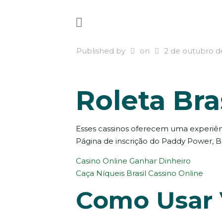
Published by
on
2 de outubro d
Roleta Bra
Esses cassinos oferecem uma experiênci
Página de inscrição do Paddy Power, B
Casino Online Ganhar Dinheiro
Caça Níqueis Brasil Cassino Online
Como Usar 