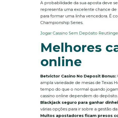
A probabilidade da sua aposta deve se
representa uma excelente chance de n
para formar uma linha vencedora. É c
Championship Series.
Jogar Cassino Sem Depósito Reutling
Melhores ca
online
Betvictor Casino No Deposit Bonus:
ampla variedade de mesas de Texas H
tempo do que o normal quando jogam 
cassino online dependem do depósito.
Blackjack seguro para ganhar dinhei
várias opções para ir sobre a gestão da
Muitos apostadores ficam presos c