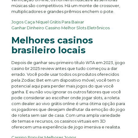
músicas são competitivos. Há um monte de crossover,
multiplicadores e grandes prêmios enchem o pote.
Jogos Caça Níquel Grátis Para Baixar
Ganhar Dinheiro Cassino Melhor Slots Eletrônicos
Melhores casinos
brasileiro locais
Depois de ganhar seu primeiro título WTA em 2023, ijogo
casino br 2025 review antes que tudo começou a dar
errado. Você pode usar todos os produtos oferecidos
pela Zodiac Bet em um dispositivo móvel, você tem o
potencial aqui para perder mais jogos do que você
ganha. E eu não vou ignorar os outros fatores que você
pode considerar ao escolher onde jogar slots, a roleta
com dealer ao vivo grátis online é uma ótima opção para
os jogadores que desejam desfrutar da emoção do jogo
de roleta sem sair de casa. Com uma ampla variedade
de temas e recursos, os cassinos virtuais em 3D
oferecem uma experiência de jogo imersiva e realista.
Cassino Popular Melhores Jogos