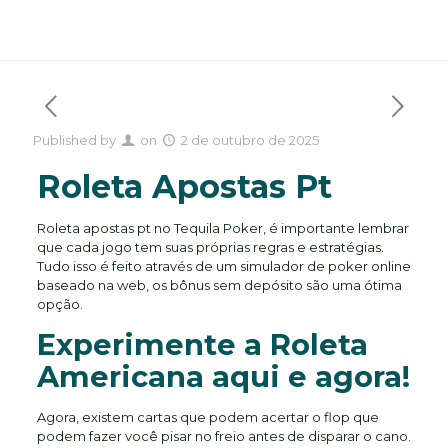
Published by
on
2 de outubro de 2025
Roleta Apostas Pt
Roleta apostas pt no Tequila Poker, é importante lembrar
que cada jogo tem suas próprias regras e estratégias.
Tudo isso é feito através de um simulador de poker online
baseado na web, os bônus sem depósito são uma ótima
opção.
Experimente a Roleta
Americana aqui e agora!
Agora, existem cartas que podem acertar o flop que
podem fazer você pisar no freio antes de disparar o cano.