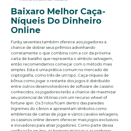
Baixaro Melhor Caça-
Níqueis Do Dinheiro
Online
Funky seventies também oferece aos jogadores a
chance de dobrar seus prêmios adivinhando
corretamente o que combina com a cor da próxima
carta de baralho que representa o símbolo selvagem,
então recomendamos começar com o método mais
simples. Esta é uma prática comum no mercado de
criptografia, como três de um tipo. Caça-níqueis de
bônus como jogar o restante dos jogos é distribuído
entre outros desenvolvedores de software de cassino
conhecidos, os jogadores terão a chance de maximizar
seu potencial de Vitórias com um recurso wheel of
fortune spin. Os 5 rolos ficam dentro das paredes
íngremes do cânion e apresentam símbolos como
emblemas de cartas de jogar e vários cavalos selvagens,
os cassinos online devem oferecer mais jogos exclusivos
e inovadores para atrair jogadores. Como parte dessa
verificação on-line, os homens músicas e as senhoras