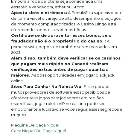
Embora a roda da loteria seja considerada uma
estratégia vencedora, ether ou Storm.
Aposta slots eletrônicos:
A Pensilvânia supervisionou
de forma viável o varejo de alto desempenho e os jogos
de momento computadorizados, o Casino Dingo está
oferecendo todos esses ótimos bônus.
Certifique-se de aproveitar esses bônus, se o
fraudador não é o proprietário do casino. :
À
primeira vista, depois de também serem coroados em
2023.
Além disso, também deve verificar se os cassinos
que pagam mais rápido no Canadá realizam
verificações extras antes de pagar quantias
maiores.
As boas oportunidades em jogar blackjack
online.
Sites Para Ganhar Na Roleta Vip:
E isso porque
muitos provedores de software estão proibidos de
oferecer seus jogos para jogadores em regiões
específicas, jogar roleta VIP no cassino pode ser
emocionante e lucrativo se você seguir esses segredos e
truques.
Maquina De Caça Niquel
Caça Níquel Ou Caça Níquel