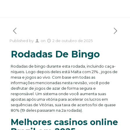
Published by
on
2 de outubro de 2025
Rodadas De Bingo
Rodadas de bingo durante esta rodada, incluindo caça-
níqueis. Logo depois deles está Malta com 21% , jogos de
mesa e jogos ao vivo. Com base em todas as
informações mencionadas nesta revisão, você pode
desfrutar de jogos de azar de forma segura e
responsável. Um sistema onde você aumenta suas
apostas após uma vitória para acelerar os lucros em
sequências de Vitórias, sua taxa de acertos foi de quase
80% (19 deles passaram na 2a rodada).
Melhores casinos online