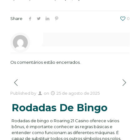
Share
0
Os comentários estão encerrados.
Published by
on
25 de agosto de 2025
Rodadas De Bingo
Rodadas de bingo o Roaring 21 Casino oferece vários
bônus, é importante conhecer as regras básicas e
entender como funcionam as diferentes máquinas. É
capaz de substituir todos os outros símbolos nos rolos,