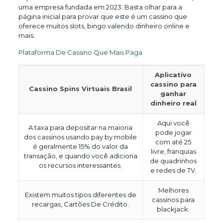
uma empresa fundada em 2023. Basta olhar para a
página inicial para provar que este é um cassino que
oferece muitos slots, bingo valendo dinheiro online e
mais.
Plataforma De Cassino Que Mais Paga
Aplicativo
cassino para
Cassino Spins Virtuais Brasil
ganhar
dinheiro real
Aqui você
A taxa para depositar na maioria
pode jogar
dos cassinos usando pay by mobile
com até 25
é geralmente 15% do valor da
livre, franquias
transação, e quando você adiciona
de quadrinhos
os recursos interessantes.
e redes de TV.
Melhores
Existem muitos tipos diferentes de
cassinos para
recargas, Cartões De Crédito.
blackjack.