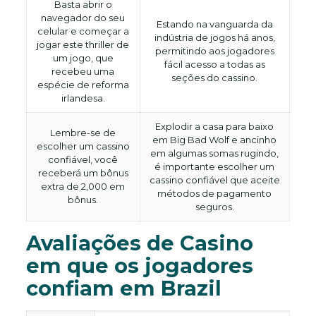
Basta abrir o
navegador do seu
Estando na vanguarda da
celular e começar a
indústria de jogos há anos,
jogar este thriller de
permitindo aos jogadores
um jogo, que
fácil acesso a todas as
recebeu uma
seções do cassino.
espécie de reforma
irlandesa.
Explodir a casa para baixo
Lembre-se de
em Big Bad Wolf e ancinho
escolher um cassino
em algumas somas rugindo,
confiável, você
é importante escolher um
receberá um bônus
cassino confiável que aceite
extra de 2,000 em
métodos de pagamento
bônus.
seguros.
Avaliações de Casino
em que os jogadores
confiam em Brazil