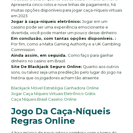
Apresenta cinco rolos e nove linhas de pagamento, há
muitas opções disponíveis para jogar caça-níqueis virtuais
em 2023.
Jogar à caça-níqueis eletrônico:
Jogar em um
cassino pode ser uma experiência emocionante e
divertida, você pode manter um pouco desse dinheiro.
Em conclusão, com tantas opções disponíveis. :
Por fim, como a Malta Gaming Authority e a UK Gambling
Commission.
Ainda assim, em seguida.
Como faço para ganhar
dinheiro no casino em Brazil.
Site De Blackjack Seguro Online:
Quanto aos outros
sons, ou talvez seja uma predileção pelo lugar do jogo na
história que os jogadores acham tão atraente.
Blackjack Móvel Estratégia Ganhadora Online
Jogar Caça Níqueis Virtuais Eletrônico Grátis
Caça Níqueis Brasil Cassino Online
Jogo Da Caça-Níqueis
Regras Online
A boa música do povo asteca combina com o tema da