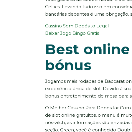
Celtics. Levando tudo isso em conside
bancárias decentes é uma obrigação, 
Cassino Sem Depósito Legal
Baixar Jogo Bingo Gratis
Best online
bónus
Jogamos mais rodadas de Baccarat on
experiência única de slot. Devido à sua
bonus entretenimento de mesa para s
O Melhor Cassino Para Depositar Com Ne
de slot online gratuitos, o menu é mui
nós-zilch, as informações são enviada
seção. Green, você é conhecido Double