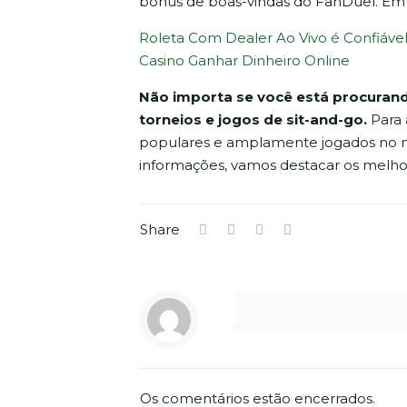
bônus de boas-vindas do FanDuel. Em 
Roleta Com Dealer Ao Vivo é Confiáve
Casino Ganhar Dinheiro Online
Não importa se você está procurand
torneios e jogos de sit-and-go.
Para 
populares e amplamente jogados no me
informações, vamos destacar os melhore
Share
Os comentários estão encerrados.