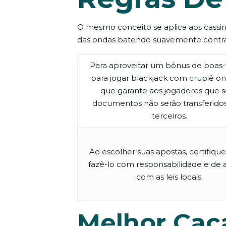
O mesmo conceito se aplica aos cassino
das ondas batendo suavemente contra 
Para aproveitar um bônus de boas-
para jogar blackjack com crupiê onl
que garante aos jogadores que 
documentos não serão transferido
terceiros.
Ao escolher suas apostas, certifiqu
fazê-lo com responsabilidade e de 
com as leis locais.
Melhor Caç