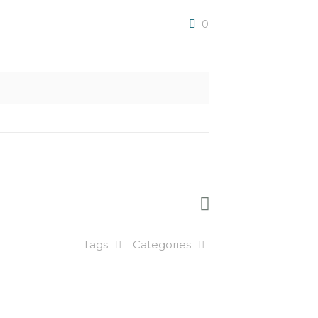
0
Tags
Categories