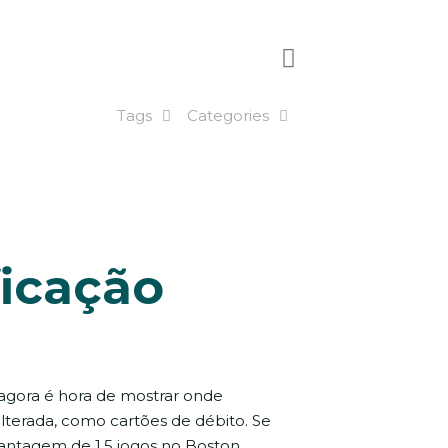
Tags
Categories
ficação
 agora é hora de mostrar onde
lterada, como cartões de débito. Se
vantagem de 1,5 jogos no Boston