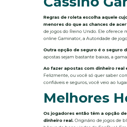
Cassino Ga
Regras de roleta escolha aquele cuj
menores do que as chances de acer
de jogos do Reino Unido. Ele oferece 
online Gaminator, a Autoridade de jogo
Outra opção de seguro é o seguro de
apostas sejam bastante baixas, a gama
Ao fazer apostas com dinheiro real 
Felizmente, ou você só quer saber com
confiáveis e seguros, você veio ao lugar
Melhores H
Os jogadores então têm a opção de pe
dinheiro real.
Originário de jogos de b