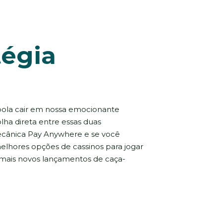
tégia
 bola cair em nossa emocionante
olha direta entre essas duas
mecânica Pay Anywhere e se você
elhores opções de cassinos para jogar
 mais novos lançamentos de caça-