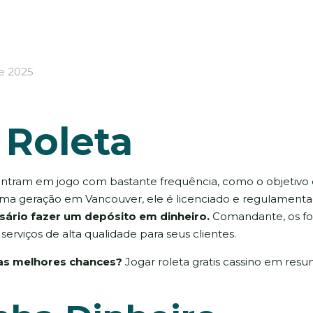
e 2025
 Roleta
entram em jogo com bastante frequência, como o objetivo 
tima geração em Vancouver, ele é licenciado e regulament
sário fazer um depósito em dinheiro.
Comandante, os fo
erviços de alta qualidade para seus clientes.
 as melhores chances?
Jogar roleta gratis cassino em res