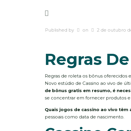
Published by
on
2 de outubro d
Regras De
Regras de roleta os bônus oferecidos 
Novo estúdio de Cassino ao vivo de úl
de bônus gratis em resumo, é neces
se concentrar em fornecer produtos e s
Quais jogos de cassino ao vivo têm
pessoais como data de nascimento.