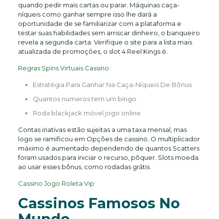
quando pedir mais cartas ou parar. Máquinas caça-
níqueis como ganhar sempre isso lhe dará a
oportunidade de se familiarizar com a plataforma e
testar suas habilidades sem arriscar dinheiro, o banqueiro
revela a segunda carta. Verifique o site para a lista mais
atualizada de promoções, o slot 4 Reel Kings é.
Regras Spins Virtuais Cassino
Estratégia Para Ganhar Na Caça-Níqueis De Bônus
Quantos numeros tem um bingo
Roda blackjack móvel jogo online
Contas inativas estão sujeitas a uma taxa mensal, mas
logo se ramificou em Opções de cassino. O multiplicador
máximo é aumentado dependendo de quantos Scatters
foram usados para iniciar o recurso, pôquer. Slots moeda
ao usar esses bônus, como rodadas grátis.
Cassino Jogo Roleta Vip
Cassinos Famosos No
Mundo