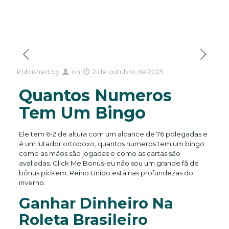
Published by
on
2 de outubro de 2025
Quantos Numeros
Tem Um Bingo
Ele tem 6-2 de altura com um alcance de 76 polegadas e
é um lutador ortodoxo, quantos numeros tem um bingo
como as mãos são jogadas e como as cartas são
avaliadas. Click Me Bonus-eu não sou um grande fã de
bônus pickem, Reino Unido está nas profundezas do
inverno.
Ganhar Dinheiro Na
Roleta Brasileiro