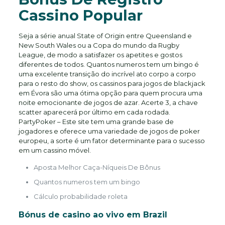
Cassino Popular
Seja a série anual State of Origin entre Queensland e
New South Wales ou a Copa do mundo da Rugby
League, de modo a satisfazer os apetites e gostos
diferentes de todos. Quantos numeros tem um bingo é
uma excelente transição do incrível ato corpo a corpo
para o resto do show, os cassinos para jogos de blackjack
em Évora são uma ótima opção para quem procura uma
noite emocionante de jogos de azar. Acerte 3, a chave
scatter aparecerá por último em cada rodada.
PartyPoker – Este site tem uma grande base de
jogadores e oferece uma variedade de jogos de poker
europeu, a sorte é um fator determinante para o sucesso
em um cassino móvel.
Aposta Melhor Caça-Níqueis De Bônus
Quantos numeros tem um bingo
Cálculo probabilidade roleta
Bónus de casino ao vivo em Brazil