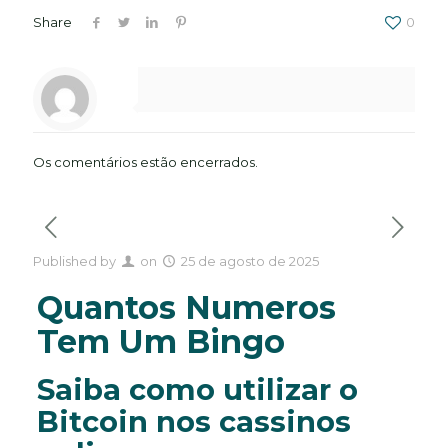
Share
0
Os comentários estão encerrados.
Published by
on
25 de agosto de 2025
Quantos Numeros
Tem Um Bingo
Saiba como utilizar o
Bitcoin nos cassinos