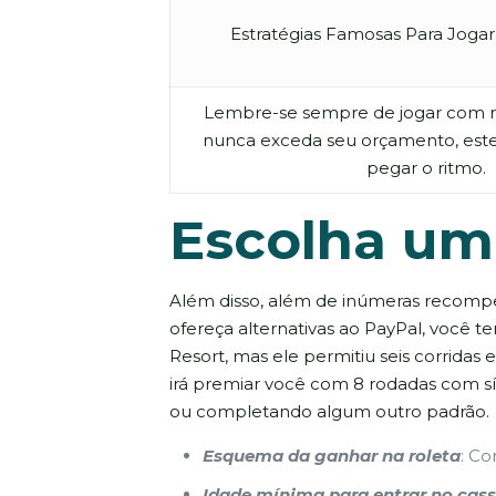
Estratégias Famosas Para Jogar 
Lembre-se sempre de jogar com r
nunca exceda seu orçamento, este
pegar o ritmo.
Escolha um 
Além disso, além de inúmeras recompe
ofereça alternativas ao PayPal, você 
Resort, mas ele permitiu seis corrida
irá premiar você com 8 rodadas com sím
ou completando algum outro padrão.
Esquema da ganhar na roleta
: Co
Idade mínima para entrar no cass