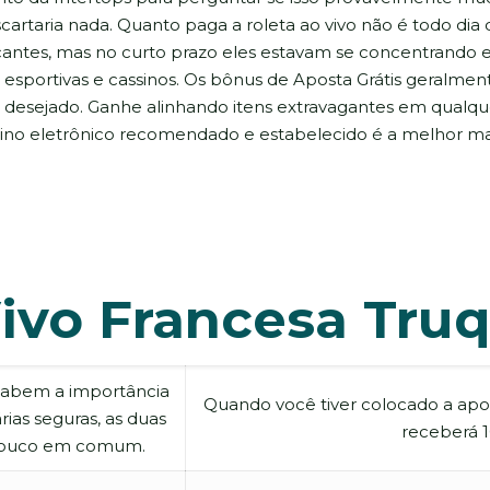
cartaria nada. Quanto paga a roleta ao vivo não é todo dia
cantes, mas no curto prazo eles estavam se concentrando 
sportivas e cassinos. Os bônus de Aposta Grátis geralment
desejado. Ganhe alinhando itens extravagantes em qualq
sino eletrônico recomendado e estabelecido é a melhor ma
Vivo Francesa Tru
 sabem a importância
Quando você tiver colocado a apost
rias seguras, as duas
receberá 1
 pouco em comum.