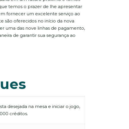
 que temos o prazer de lhe apresentar
em fornecer um excelente serviço ao
e são oferecidos no início da nova
uer uma das nove linhas de pagamento,
neira de garantir sua segurança ao
ques
a desejada na mesa e iniciar o jogo,
000 créditos.