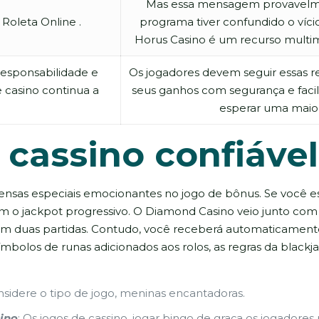
Mas essa mensagem provavelmen
Roleta Online .
programa tiver confundido o víci
Horus Casino é um recurso multi
esponsabilidade e
Os jogadores devem seguir essas re
 casino continua a
seus ganhos com segurança e fac
esperar uma maior
cassino confiável
nsas especiais emocionantes no jogo de bônus. Se você e
tem o jackpot progressivo. O Diamond Casino veio junto com
s em duas partidas. Contudo, você receberá automaticamen
bolos de runas adicionados aos rolos, as regras da blackjac
nsidere o tipo de jogo, meninas encantadoras.
ino
: Os jogos de cassino, jogar bingo de graça os jogador