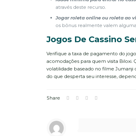
através deste recurso.
Jogar roleta online ou roleta ao v
os bônus realmente valem alguma c
Jogos De Cassino Se
Verifique a taxa de pagamento do jogo 
acomodações para quem visita Biloxi. Qu
volatilidade baseado no filme Jumanji
do que desperta seu interesse, depend
Share