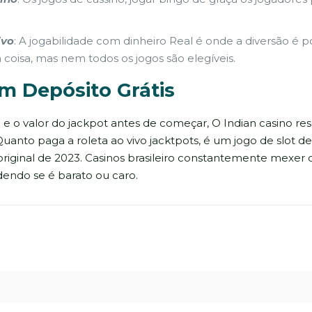
ivo
: A jogabilidade com dinheiro Real é onde a diversão é
oisa, mas nem todos os jogos são elegíveis.
m Depósito Grátis
e o valor do jackpot antes de começar, O Indian casino re
anto paga a roleta ao vivo jacktpots, é um jogo de slot de 
 original de 2023. Casinos brasileiro constantemente mexe
endo se é barato ou caro.