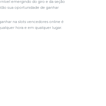
rnível emergindo do giro e da seção
então sua oportunidade de ganhar
ganhar na slots vencedores online é
ualquer hora e em qualquer lugar.
.