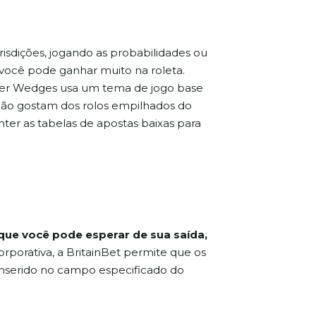
isdições, jogando as probabilidades ou
você pode ganhar muito na roleta.
wer Wedges usa um tema de jogo base
não gostam dos rolos empilhados do
ter as tabelas de apostas baixas para
que você pode esperar de sua saída,
rporativa, a BritainBet permite que os
inserido no campo especificado do