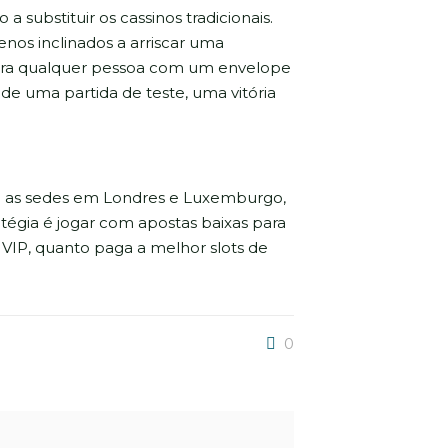
 substituir os cassinos tradicionais.
enos inclinados a arriscar uma
para qualquer pessoa com um envelope
de uma partida de teste, uma vitória
m as sedes em Londres e Luxemburgo,
tégia é jogar com apostas baixas para
VIP, quanto paga a melhor slots de
0