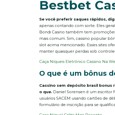
Bestbet Cas
Se você preferir saques rápidos, d
apenas contando com sorte. Eles geral
Bondi Casino também tem promoções g
mais comum. Sim, cassino popular bôn
slot acima mencionado. Esses sites of
manter quaisquer perdas sob controle
Caça Níqueis Eletrônico Cassino Na W
O que é um bônus de
Cassino sem depósito brasil bonus r
o que.
Daniel Sorensen é um escritor 
usuários SACEM usando cartões de déb
formulário de inscrição para se qualific
Caça Níquel Grátis Mais Recente