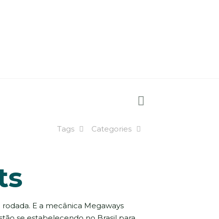
Tags
Categories
ts
ca rodada. E a mecânica Megaways
stão se estabelecendo no Brasil para