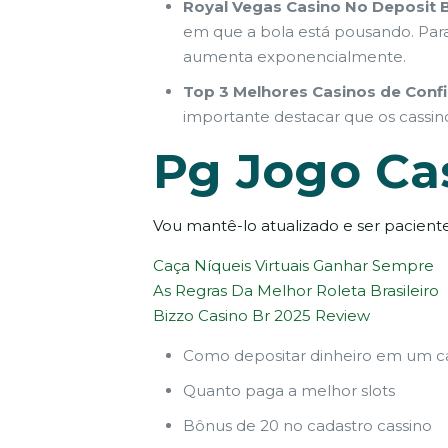
Royal Vegas Casino No Deposit 
em que a bola está pousando. Para
aumenta exponencialmente.
Top 3 Melhores Casinos de Conf
importante destacar que os cassin
Pg Jogo Ca
Vou mantê-lo atualizado e ser pacient
Caça Níqueis Virtuais Ganhar Sempre
As Regras Da Melhor Roleta Brasileiro
Bizzo Casino Br 2025 Review
Como depositar dinheiro em um ca
Quanto paga a melhor slots
Bônus de 20 no cadastro cassino