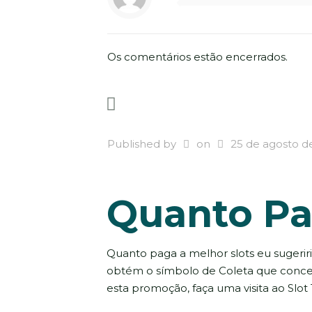
Os comentários estão encerrados.
Published by
on
25 de agosto d
Quanto Pa
Quanto paga a melhor slots eu sugeriri
obtém o símbolo de Coleta que concede
esta promoção, faça uma visita ao Slot 