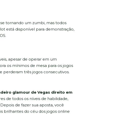
r se tornando um zumbi, mas todos
lot está disponível para demonstração,
iOS.
eis, apesar de operar em um
ora os mínimos de mesa para os jogos
ue perderam três jogos consecutivos.
adeiro glamour de Vegas direito em
es de todos os níveis de habilidade,
. Depois de fazer sua aposta, você
is brilhantes do céu dos jogos online