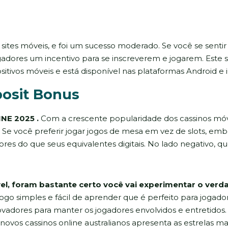
ites móveis, e foi um sucesso moderado. Se você se senti
gadores um incentivo para se inscreverem e jogarem. Este s
itivos móveis e está disponível nas plataformas Android e 
posit Bonus
NE 2025 .
Com a crescente popularidade dos cassinos móv
e você preferir jogar jogos de mesa em vez de slots, emb
ores do que seus equivalentes digitais. No lado negativo, q
l, foram bastante certo você vai experimentar o verd
go simples e fácil de aprender que é perfeito para jogador
inovadores para manter os jogadores envolvidos e entretidos
novos cassinos online australianos apresenta as estrelas ma