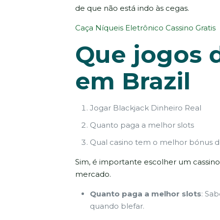
de que não está indo às cegas.
Caça Níqueis Eletrônico Cassino Gratis
Que jogos d
em Brazil
Jogar Blackjack Dinheiro Real
Quanto paga a melhor slots
Qual casino tem o melhor bónus de
Sim, é importante escolher um cassino 
mercado.
Quanto paga a melhor slots
:
Sab
quando blefar.