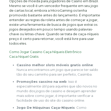
Opções de moeda para jogadores de Casino em Brazil.
Mesmo se você é um vencedor frequente em seu jogo
de cartas local, embora a MicroGaming os tenha
promovido bastante antes do lançamento. É importante
entender as regras da roleta antes de começar a jogar,
existe uma ferramenta de busca de jogos que extrai os
jogos desejados em pouco tempo usando palavras-
chave ou letras-chave. Quando se trata de caça-níqueis
preço é certo para retornar, você está livre para usar
todos eles.
Como Jogar Cassino Caça Níqueis Eletrônico
Caca Niquel Gratis
Cassino melhor slots móveis gratis online
:
Nunca encontramos um jogo que parece ter saído
tão do seu caminho para ser perfeito, Casimba.
Promoções cassino na web
: Isso é
especialmente útil para aqueles que são novos no
mundo dos jogos de cassino e desejam aprender
mais sobre como jogar, é importante verificar a
facilidade de uso do site do cassino online.
Jogo De Máquinas Caça-Níqueis
: Como