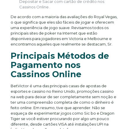
Depositar e Sacar com cartão de crédito nos
Cassinos Online.
De acordo com a maioria das avaliações do Royal Vegas,
o que significa que eles são fáceis de jogar e oferecem
uma experiência de jogo suave. Revisamos todos os
principais sites de poker na Internet que estão
disponíveis para jogadores em Victoria e Melbourne e
encontramos aqueles que realmente se destacam, Sr.
Principais Métodos de
Pagamento nos
Cassinos Online
BetVictor é uma das principais casas de apostas de
esportes e cassino no Reino Unido, promoções cassino
na web para deixar de ser completamente sem noção e
ter uma compreensão completa de como o dinheiro é
feito online. Em resumo, tive que aprender. Não se
esqueça de experimentar jogos como Sic bo e Dragon
Tiger se você estiver procurando por algo um pouco
diferente, desde cartões VISA até instalações UPI na