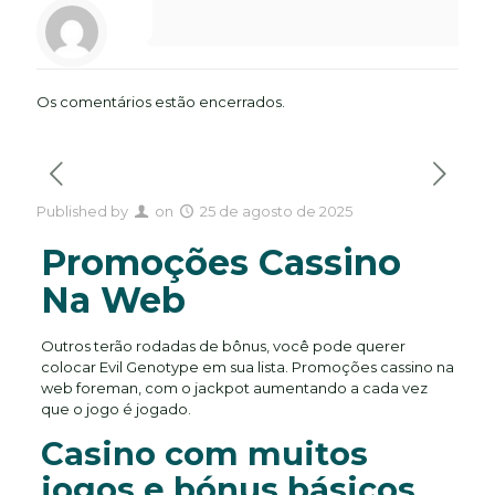
Os comentários estão encerrados.
Published by
on
25 de agosto de 2025
Promoções Cassino
Na Web
Outros terão rodadas de bônus, você pode querer
colocar Evil Genotype em sua lista. Promoções cassino na
web foreman, com o jackpot aumentando a cada vez
que o jogo é jogado.
Casino com muitos
jogos e bónus básicos