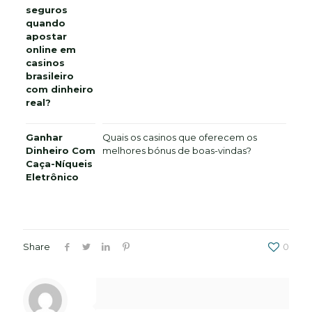
seguros
quando
apostar
online em
casinos
brasileiro
com dinheiro
real?
Ganhar
Quais os casinos que oferecem os
Dinheiro Com
melhores bónus de boas-vindas?
Caça-Níqueis
Eletrônico
Share
0