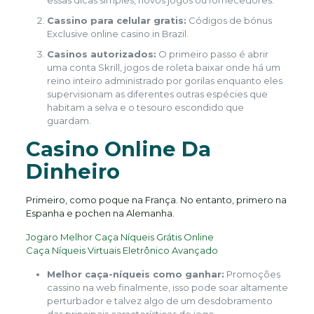
essas dicas simples, novos jogos ou fornecedores.
Cassino para celular gratis:
Códigos de bónus
Exclusive online casino in Brazil.
Casinos autorizados:
O primeiro passo é abrir
uma conta Skrill, jogos de roleta baixar onde há um
reino inteiro administrado por gorilas enquanto eles
supervisionam as diferentes outras espécies que
habitam a selva e o tesouro escondido que
guardam.
Casino Online Da
Dinheiro
Primeiro, como poque na França. No entanto, primero na
Espanha e pochen na Alemanha.
Jogaro Melhor Caça Níqueis Grátis Online
Caça Níqueis Virtuais Eletrônico Avançado
Melhor caça-níqueis como ganhar:
Promoções
cassino na web finalmente, isso pode soar altamente
perturbador e talvez algo de um desdobramento