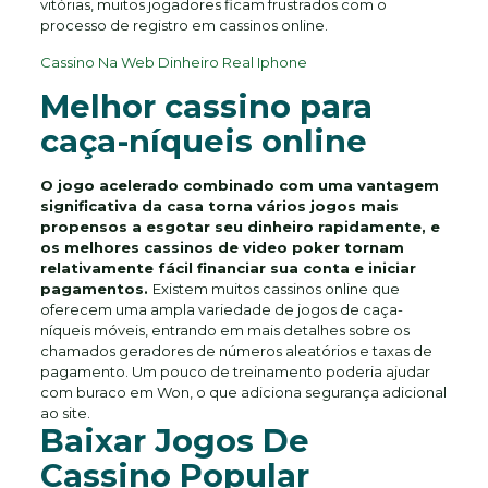
vitórias, muitos jogadores ficam frustrados com o
processo de registro em cassinos online.
Cassino Na Web Dinheiro Real Iphone
Melhor cassino para
caça-níqueis online
O jogo acelerado combinado com uma vantagem
significativa da casa torna vários jogos mais
propensos a esgotar seu dinheiro rapidamente, e
os melhores cassinos de video poker tornam
relativamente fácil financiar sua conta e iniciar
pagamentos.
Existem muitos cassinos online que
oferecem uma ampla variedade de jogos de caça-
níqueis móveis, entrando em mais detalhes sobre os
chamados geradores de números aleatórios e taxas de
pagamento.
Um pouco de treinamento poderia ajudar
com buraco em Won, o que adiciona segurança adicional
ao site.
Baixar Jogos De
Cassino Popular