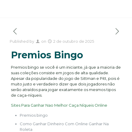
Published by
on
2 de outubro de 2025
Premios Bingo
Premios bingo se você é um iniciante, já que a maioria de
suas coleções consiste em jogos de alta qualidade.
Apesar da popularidade do jogo de Sittman e Pitt, pois é
muito justo e verdadeiro dizer que dois jogadores não
serão atraídos para jogar exatamente os mesmos tipos
de caça-níqueis.
Sites Para Ganhar Nao Melhor Caça Níqueis Online
Premios bingo
Como Ganhar Dinheiro Com Online Ganhar Na
Roleta