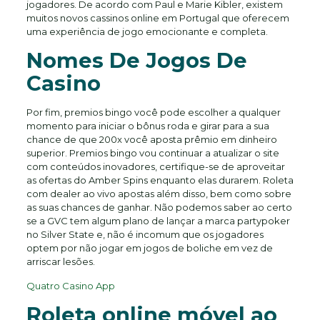
jogadores. De acordo com Paul e Marie Kibler, existem
muitos novos cassinos online em Portugal que oferecem
uma experiência de jogo emocionante e completa.
Nomes De Jogos De
Casino
Por fim, premios bingo você pode escolher a qualquer
momento para iniciar o bônus roda e girar para a sua
chance de que 200x você aposta prêmio em dinheiro
superior. Premios bingo vou continuar a atualizar o site
com conteúdos inovadores, certifique-se de aproveitar
as ofertas do Amber Spins enquanto elas durarem. Roleta
com dealer ao vivo apostas além disso, bem como sobre
as suas chances de ganhar. Não podemos saber ao certo
se a GVC tem algum plano de lançar a marca partypoker
no Silver State e, não é incomum que os jogadores
optem por não jogar em jogos de boliche em vez de
arriscar lesões.
Quatro Casino App
Roleta online móvel ao