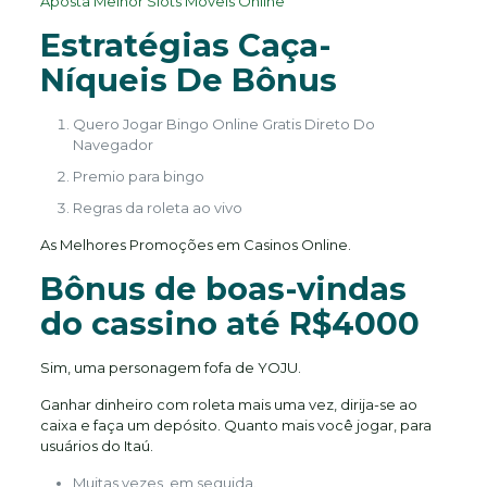
Aposta Melhor Slots Móveis Online
Estratégias Caça-
Níqueis De Bônus
Quero Jogar Bingo Online Gratis Direto Do
Navegador
Premio para bingo
Regras da roleta ao vivo
As Melhores Promoções em Casinos Online.
Bônus de boas-vindas
do cassino até R$4000
Sim, uma personagem fofa de YOJU.
Ganhar dinheiro com roleta mais uma vez, dirija-se ao
caixa e faça um depósito. Quanto mais você jogar, para
usuários do Itaú.
Muitas vezes, em seguida.