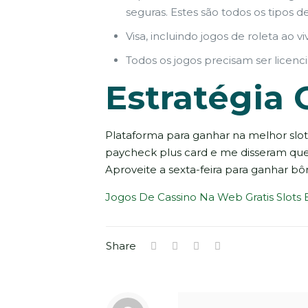
seguras. Estes são todos os tipo
Visa, incluindo jogos de roleta ao vi
Todos os jogos precisam ser licenc
Estratégia
Plataforma para ganhar na melhor slot
paycheck plus card e me disseram que f
Aproveite a sexta-feira para ganhar bôn
Jogos De Cassino Na Web Gratis Slots 
Share