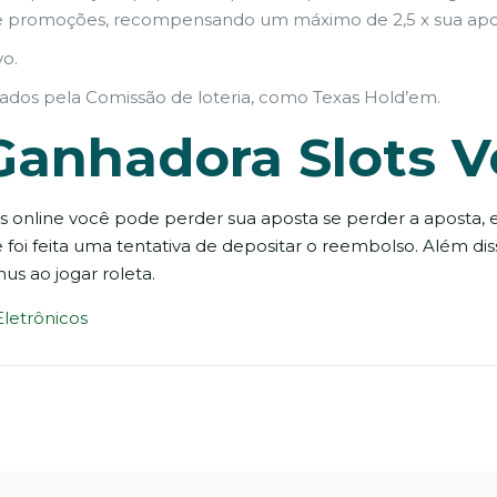
s de promoções, recompensando um máximo de 2,5 x sua apo
vo.
iados pela Comissão de loteria, como Texas Hold’em.
 Ganhadora Slots 
s online você pode perder sua aposta se perder a aposta, e
oi feita uma tentativa de depositar o reembolso. Além diss
us ao jogar roleta.
Eletrônicos