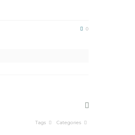
0
Tags
Categories