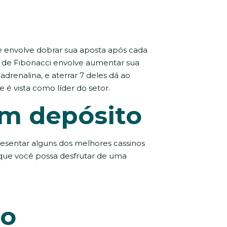
e envolve dobrar sua aposta após cada
a de Fibonacci envolve aumentar sua
drenalina, e aterrar 7 deles dá ao
 é vista como líder do setor.
em depósito
presentar alguns dos melhores cassinos
ra que você possa desfrutar de uma
no