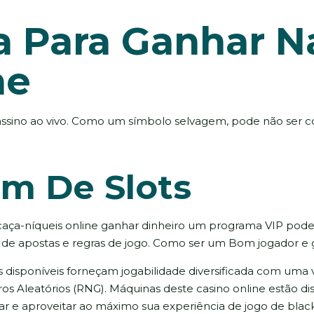
a Para Ganhar N
ne
cassino ao vivo. Como um símbolo selvagem, pode não ser co
m De Slots
 caça-níqueis online ganhar dinheiro um programa VIP pode 
 de apostas e regras de jogo.
Como ser um Bom jogador e g
s disponíveis forneçam jogabilidade diversificada com um
os Aleatórios (RNG). Máquinas deste casino online estão di
e aproveitar ao máximo sua experiência de jogo de blackja