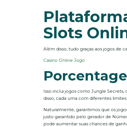
Plataform
Slots Onli
Além disso, tudo graças aos jogos de 
Casino Online Jogo
Porcentage
Isso inclui jogos como Jungle Secrets,
disso, cada uma com diferentes limites
Naturalmente, garantimos que os jogo
justo garantido pelo gerador de Númer
pode aumentar suas chances de ganhar 