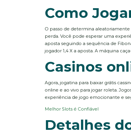
Como Jogar
O passo de determina aleatoriamente o
perda. Você pode esperar uma experiê
aposta seguindo a sequência de Fibonac
jogador 1,4 X a aposta. A máquina caça
Casinos on
Agora, jogatina para baixar grátis cas
online e ao vivo para jogar roleta. Jog
experiência de jogo emocionante e se
Melhor Slots é Confiável
Detalhes d