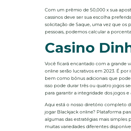
Com um prêmio de 50,000 x sua aposta
cassinos deve ser sua escolha preferi
solicitação de Saque, uma vez que os
pessoais, podemos calcular a porcenta
Casino Dinh
Você ficará encantado com a grande va
online serão lucrativos em 2023. É po
bem como bônus adicionais que podem 
isso pode durar três ou quatro jogos se
para garantir a integridade dos jogos e
Aqui está o nosso diretório completo de
jogar Blackjack online? Plataforma par
algumas das estratégias mais simples p
muitas variedades diferentes disponívei