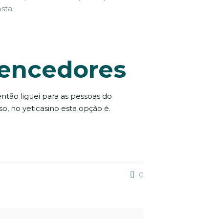
sta.
Vencedores
ntão liguei para as pessoas do
o, no yeticasino esta opção é.
0