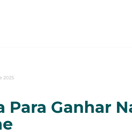
e 2025
a Para Ganhar N
ne