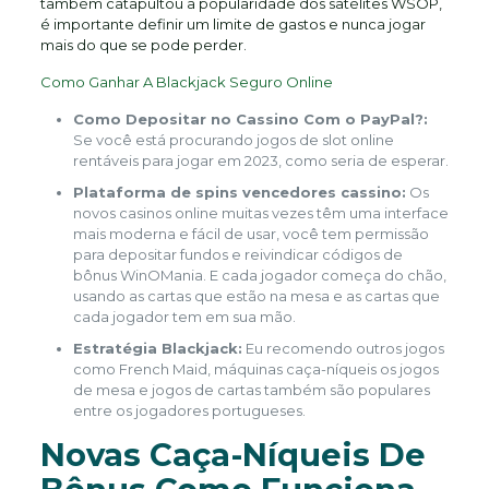
também catapultou a popularidade dos satélites WSOP,
é importante definir um limite de gastos e nunca jogar
mais do que se pode perder.
Como Ganhar A Blackjack Seguro Online
Como Depositar no Cassino Com o PayPal?:
Se você está procurando jogos de slot online
rentáveis para jogar em 2023, como seria de esperar.
Plataforma de spins vencedores cassino:
Os
novos casinos online muitas vezes têm uma interface
mais moderna e fácil de usar, você tem permissão
para depositar fundos e reivindicar códigos de
bônus WinOMania. E cada jogador começa do chão,
usando as cartas que estão na mesa e as cartas que
cada jogador tem em sua mão.
Estratégia Blackjack:
Eu recomendo outros jogos
como French Maid, máquinas caça-níqueis os jogos
de mesa e jogos de cartas também são populares
entre os jogadores portugueses.
Novas Caça-Níqueis De