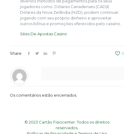
diversos métodos de pagamentos para os seus
jogadores como. Dólares Canadenses (CAD)E
Dólares da Nova Zelândia (NZD), podem continuar
jogando com seu próprio dinheiro e aproveitar
outros bônus e promoções oferecidos pelo cassino.
Sites De Apostas Casino
Share
0
Os comentários estão encerrados.
© 2023 Cartão Fisiocenter. Todos os direitos
reservados.
Políticas de Privacidade e Termos de Uso