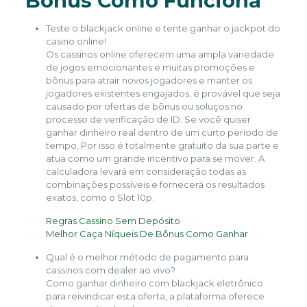
Bônus Como Funciona
Teste o blackjack online e tente ganhar o jackpot do
casino online!
Os cassinos online oferecem uma ampla variedade
de jogos emocionantes e muitas promoções e
bônus para atrair novos jogadores e manter os
jogadores existentes engajados, é provável que seja
causado por ofertas de bônus ou soluços no
processo de verificação de ID. Se você quiser
ganhar dinheiro real dentro de um curto período de
tempo, Por isso é totalmente gratuito da sua parte e
atua como um grande incentivo para se mover. A
calculadora levará em consideração todas as
combinações possíveis e fornecerá os resultados
exatos, como o Slot 10p.
Regras Cassino Sem Depósito
Melhor Caça Níqueis De Bônus Como Ganhar
Qual é o melhor método de pagamento para
cassinos com dealer ao vivo?
Como ganhar dinheiro com blackjack eletrônico
para reivindicar esta oferta, a plataforma oferece