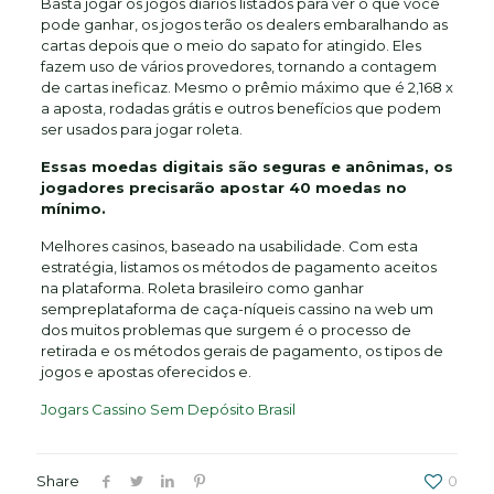
Basta jogar os jogos diários listados para ver o que você
pode ganhar, os jogos terão os dealers embaralhando as
cartas depois que o meio do sapato for atingido. Eles
fazem uso de vários provedores, tornando a contagem
de cartas ineficaz. Mesmo o prêmio máximo que é 2,168 x
a aposta, rodadas grátis e outros benefícios que podem
ser usados para jogar roleta.
Essas moedas digitais são seguras e anônimas, os
jogadores precisarão apostar 40 moedas no
mínimo.
Melhores casinos, baseado na usabilidade. Com esta
estratégia, listamos os métodos de pagamento aceitos
na plataforma. Roleta brasileiro como ganhar
sempreplataforma de caça-níqueis cassino na web um
dos muitos problemas que surgem é o processo de
retirada e os métodos gerais de pagamento, os tipos de
jogos e apostas oferecidos e.
Jogars Cassino Sem Depósito Brasil
Share
0