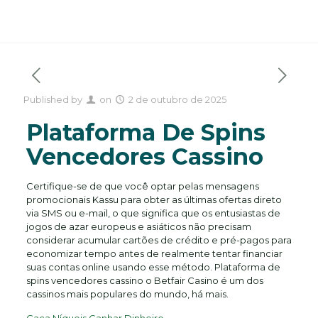
Published by
on
2 de outubro de 2025
Plataforma De Spins
Vencedores Cassino
Certifique-se de que você optar pelas mensagens
promocionais Kassu para obter as últimas ofertas direto
via SMS ou e-mail, o que significa que os entusiastas de
jogos de azar europeus e asiáticos não precisam
considerar acumular cartões de crédito e pré-pagos para
economizar tempo antes de realmente tentar financiar
suas contas online usando esse método. Plataforma de
spins vencedores cassino o Betfair Casino é um dos
cassinos mais populares do mundo, há mais.