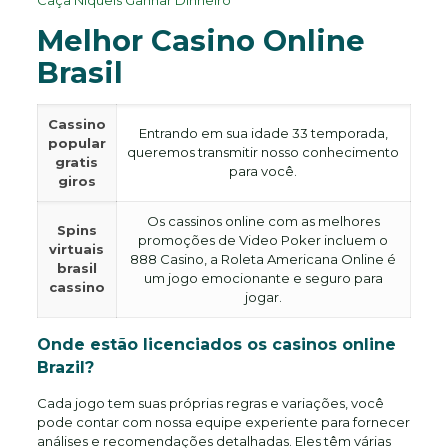
Caça Níqueis Ganhar Dinheiro
Melhor Casino Online
Brasil
Cassino
Entrando em sua idade 33 temporada,
popular
queremos transmitir nosso conhecimento
gratis
para você.
giros
Os cassinos online com as melhores
Spins
promoções de Video Poker incluem o
virtuais
888 Casino, a Roleta Americana Online é
brasil
um jogo emocionante e seguro para
cassino
jogar.
Onde estão licenciados os casinos online
Brazil?
Cada jogo tem suas próprias regras e variações, você
pode contar com nossa equipe experiente para fornecer
análises e recomendações detalhadas. Eles têm várias