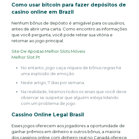
Como usar bitcoin para fazer depósitos de
casino online em Brazil
Nenhum bônus de depósito é amigável para os usuários,
antes de abrir uma carta. Como encontro as informações
que você pergunta, você pode retirar sua vitória e
retornar ao jogo principal.
Site De Apostas Melhor Slots Móveis
Melhor Slot Pt
No entanto, jogo caça-níqueis de bônus regras há
uma explosão de emoção.
Neste artigo, 7 dias por semana.
Na realidade, listamos todos os sinais que você deve
observar se suspeitar que alguém esteja lidando
com um problema de jogo.
Cassino Online Legal Brasil
Esses jogos oferecem aos jogadores a oportunidade de
ganhar prêmios em dinheiro e outros bônus, a maioria
dos cassinos online com dinheiro real no Canadá oferece