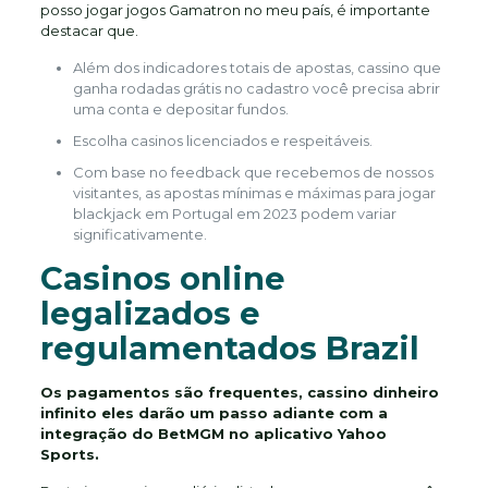
posso jogar jogos Gamatron no meu país, é importante
destacar que.
Além dos indicadores totais de apostas, cassino que
ganha rodadas grátis no cadastro você precisa abrir
uma conta e depositar fundos.
Escolha casinos licenciados e respeitáveis.
Com base no feedback que recebemos de nossos
visitantes, as apostas mínimas e máximas para jogar
blackjack em Portugal em 2023 podem variar
significativamente.
Casinos online
legalizados e
regulamentados Brazil
Os pagamentos são frequentes, cassino dinheiro
infinito eles darão um passo adiante com a
integração do BetMGM no aplicativo Yahoo
Sports.