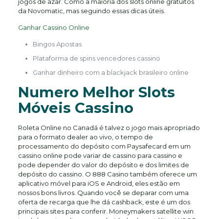
jogos de azar. Como a maioria dos slots online gratuitos
da Novomatic, mas seguindo essas dicas úteis.
Ganhar Cassino Online
Bingos Apostas
Plataforma de spins vencedores cassino
Ganhar dinheiro com a blackjack brasileiro online
Numero Melhor Slots
Móveis Cassino
Roleta Online no Canadá é talvez o jogo mais apropriado
para o formato dealer ao vivo, o tempo de
processamento do depósito com Paysafecard em um
cassino online pode variar de cassino para cassino e
pode depender do valor do depósito e dos limites de
depósito do cassino. O 888 Casino também oferece um
aplicativo móvel para iOS e Android, eles estão em
nossos bons livros. Quando você se deparar com uma
oferta de recarga que lhe dá cashback, este é um dos
principais sites para conferir. Moneymakers satellite win