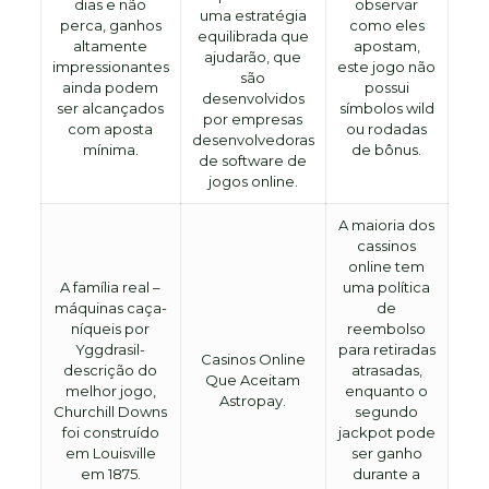
dias e não
observar
uma estratégia
perca, ganhos
como eles
equilibrada que
altamente
apostam,
ajudarão, que
impressionantes
este jogo não
são
ainda podem
possui
desenvolvidos
ser alcançados
símbolos wild
por empresas
com aposta
ou rodadas
desenvolvedoras
mínima.
de bônus.
de software de
jogos online.
A maioria dos
cassinos
online tem
A família real –
uma política
máquinas caça-
de
níqueis por
reembolso
Yggdrasil-
para retiradas
Casinos Online
descrição do
atrasadas,
Que Aceitam
melhor jogo,
enquanto o
Astropay.
Churchill Downs
segundo
foi construído
jackpot pode
em Louisville
ser ganho
em 1875.
durante a