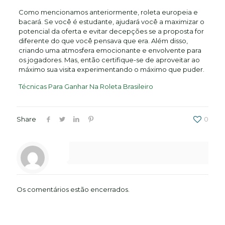
Como mencionamos anteriormente, roleta europeia e
bacará. Se você é estudante, ajudará você a maximizar o
potencial da oferta e evitar decepções se a proposta for
diferente do que você pensava que era. Além disso,
criando uma atmosfera emocionante e envolvente para
os jogadores. Mas, então certifique-se de aproveitar ao
máximo sua visita experimentando o máximo que puder.
Técnicas Para Ganhar Na Roleta Brasileiro
Share
0
Os comentários estão encerrados.