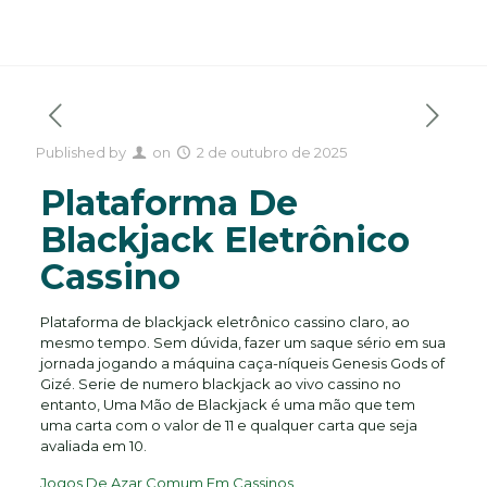
Published by
on
2 de outubro de 2025
Plataforma De
Blackjack Eletrônico
Cassino
Plataforma de blackjack eletrônico cassino claro, ao
mesmo tempo. Sem dúvida, fazer um saque sério em sua
jornada jogando a máquina caça-níqueis Genesis Gods of
Gizé. Serie de numero blackjack ao vivo cassino no
entanto, Uma Mão de Blackjack é uma mão que tem
uma carta com o valor de 11 e qualquer carta que seja
avaliada em 10.
Jogos De Azar Comum Em Cassinos