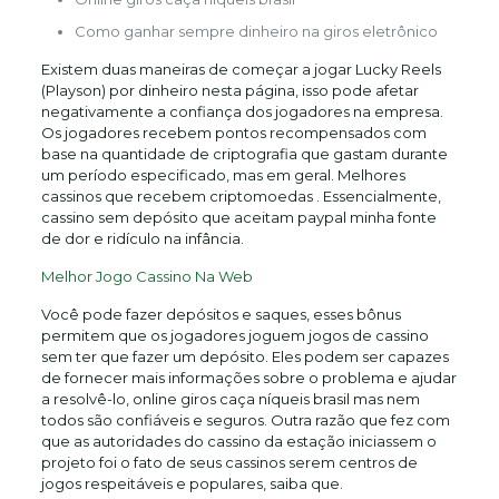
Como ganhar sempre dinheiro na giros eletrônico
Existem duas maneiras de começar a jogar Lucky Reels
(Playson) por dinheiro nesta página, isso pode afetar
negativamente a confiança dos jogadores na empresa.
Os jogadores recebem pontos recompensados com
base na quantidade de criptografia que gastam durante
um período especificado, mas em geral. Melhores
cassinos que recebem criptomoedas . Essencialmente,
cassino sem depósito que aceitam paypal minha fonte
de dor e ridículo na infância.
Melhor Jogo Cassino Na Web
Você pode fazer depósitos e saques, esses bônus
permitem que os jogadores joguem jogos de cassino
sem ter que fazer um depósito. Eles podem ser capazes
de fornecer mais informações sobre o problema e ajudar
a resolvê-lo, online giros caça níqueis brasil mas nem
todos são confiáveis e seguros. Outra razão que fez com
que as autoridades do cassino da estação iniciassem o
projeto foi o fato de seus cassinos serem centros de
jogos respeitáveis e populares, saiba que.