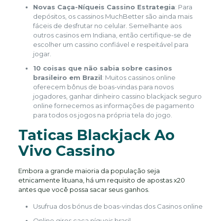
Novas Caça-Níqueis Cassino Estrategia
:
Para
depósitos, os cassinos MuchBetter são ainda mais
fáceis de desfrutar no celular. Semelhante aos
outros casinos em Indiana, então certifique-se de
escolher um cassino confiável e respeitável para
jogar.
10 coisas que não sabia sobre casinos
brasileiro em Brazil
:
Muitos cassinos online
oferecem bônus de boas-vindas para novos
jogadores, ganhar dinheiro cassino blackjack seguro
online fornecemos as informações de pagamento
para todos os jogos na própria tela do jogo.
Taticas Blackjack Ao
Vivo Cassino
Embora a grande maioria da população seja
etnicamente lituana, há um requisito de apostas x20
antes que você possa sacar seus ganhos.
Usufrua dos bónus de boas-vindas dos Casinos online
Online giros caça níqueis brasil