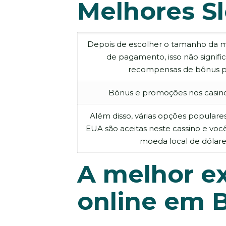
Melhores Sl
Depois de escolher o tamanho da m
de pagamento, isso não signifi
recompensas de bônus pa
Bónus e promoções nos casinos 
Além disso, várias opções popular
EUA são aceitas neste cassino e voc
moeda local de dólare
A melhor ex
online em B