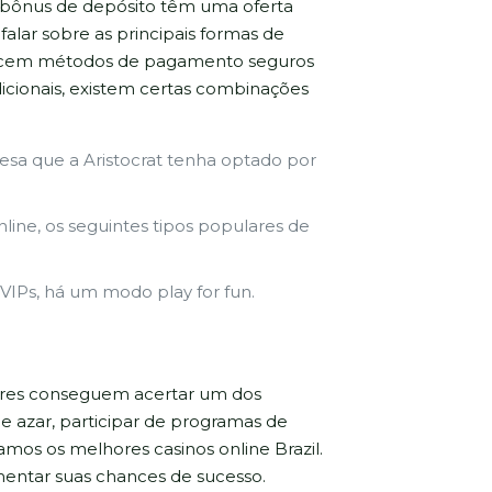
m bônus de depósito têm uma oferta
lar sobre as principais formas de
erecem métodos de pagamento seguros
adicionais, existem certas combinações
resa que a Aristocrat tenha optado por
line, os seguintes tipos populares de
VIPs, há um modo play for fun.
ores conseguem acertar um dos
e azar, participar de programas de
mos os melhores casinos online Brazil.
entar suas chances de sucesso.