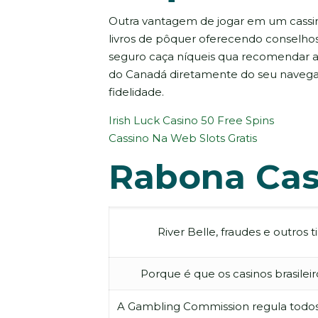
Outra vantagem de jogar em um cassin
livros de pôquer oferecendo conselhos 
seguro caça níqueis qua recomendar a s
do Canadá diretamente do seu navega
fidelidade.
Irish Luck Casino 50 Free Spins
Cassino Na Web Slots Gratis
Rabona Cas
River Belle, fraudes e outros 
Porque é que os casinos brasileir
A Gambling Commission regula todos