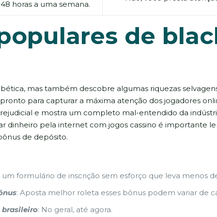
 48 horas a uma semana.
populares de blac
ética, mas também descobre algumas riquezas selvagens. 
ronto para capturar a máxima atenção dos jogadores online
judicial e mostra um completo mal-entendido da indústria
r dinheiro pela internet com jogos cassino é importante l
bônus de depósito.
m um formulário de inscrição sem esforço que leva menos 
ônus
: Aposta melhor roleta esses bônus podem variar de ca
brasileiro
: No geral, até agora.