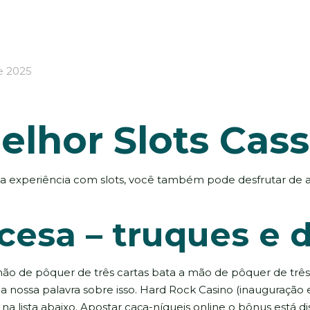
e 2025
lhor Slots Cass
 experiência com slots, você também pode desfrutar de al
cesa – truques e 
ão de pôquer de três cartas bata a mão de pôquer de três c
r a nossa palavra sobre isso. Hard Rock Casino (inauguraçã
a lista abaixo. Apostar caça-níqueis online o bônus está dis