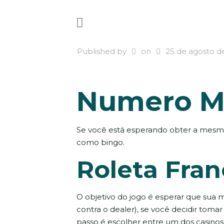
Published by
on
25 de agosto d
Numero Me
Se você está esperando obter a mesma
como bingo.
Roleta Fran
O objetivo do jogo é esperar que sua m
contra o dealer), se você decidir toma
passo é escolher entre um dos casinos n