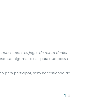
 quase todos os jogos de roleta dealer
ntar algumas dicas para que possa
ão para participar, sem necessidade de
0