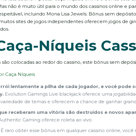
 Mas não é muito útil para o mundo dos cassinos online e pa
speitável, incluindo Mona Lisa Jewels. Bônus sem depósit
muitos sites de jogos independentes oferecem jogos de gir
dos.
Caça-Níqueis Cass
são colocadas ao redor do cassino, este bônus sem depósi
r Caça Níqueis
orrói lentamente a pilha de cada jogador, e você pode s
y.
Evolution Gamings Live blackjack oferece uma jogabilida
 variedade de temas e oferecem a chance de ganhar grand
ue receberam uma vitória são destruídos e novos apare
 Authentic Gaming oferece roleta ao vivo.
É raro obter esse bônus em qualquer cassino online, voc