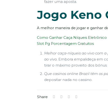
fazer uma aposta.
Jogo Keno 
A melhor maneira de jogar e ganhar din
Como Ganhar Caça Níqueis Eletrônico
Slot Pg Porcentagem Gratuitos
Melhor caça-níqueis ao vivo com a 
ao vivo.
Embora empalideça em co
tirar o máximo proveito dos bónus 
Que casinos online Brazil têm os 
depositar nada no cassino.
Share