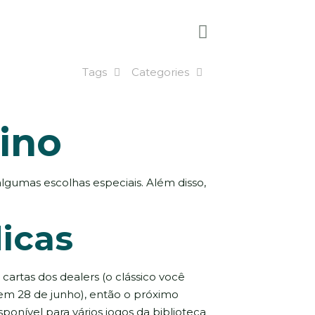
Tags
Categories
ino
gumas escolhas especiais. Além disso,
dicas
artas dos dealers (o clássico você
o em 28 de junho), então o próximo
ponível para vários jogos da biblioteca