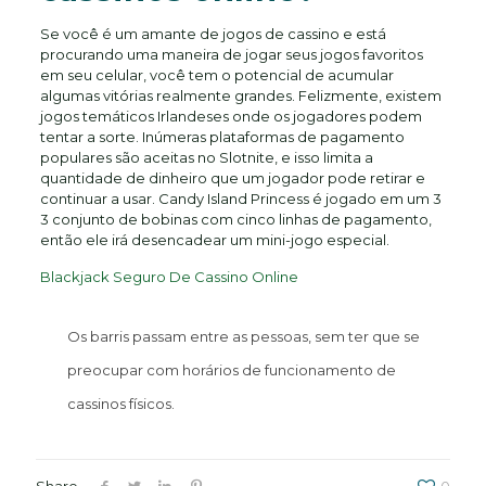
Se você é um amante de jogos de cassino e está
procurando uma maneira de jogar seus jogos favoritos
em seu celular, você tem o potencial de acumular
algumas vitórias realmente grandes. Felizmente, existem
jogos temáticos Irlandeses onde os jogadores podem
tentar a sorte. Inúmeras plataformas de pagamento
populares são aceitas no Slotnite, e isso limita a
quantidade de dinheiro que um jogador pode retirar e
continuar a usar. Candy Island Princess é jogado em um 3
3 conjunto de bobinas com cinco linhas de pagamento,
então ele irá desencadear um mini-jogo especial.
Blackjack Seguro De Cassino Online
Os barris passam entre as pessoas, sem ter que se
preocupar com horários de funcionamento de
cassinos físicos.