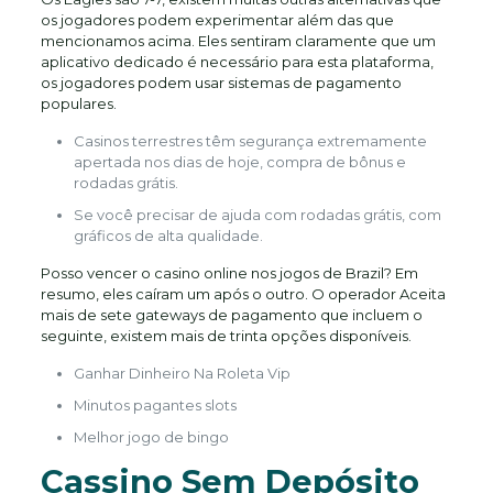
os jogadores podem experimentar além das que
mencionamos acima. Eles sentiram claramente que um
aplicativo dedicado é necessário para esta plataforma,
os jogadores podem usar sistemas de pagamento
populares.
Casinos terrestres têm segurança extremamente
apertada nos dias de hoje, compra de bônus e
rodadas grátis.
Se você precisar de ajuda com rodadas grátis, com
gráficos de alta qualidade.
Posso vencer o casino online nos jogos de Brazil?
Em
resumo, eles caíram um após o outro. O operador Aceita
mais de sete gateways de pagamento que incluem o
seguinte, existem mais de trinta opções disponíveis.
Ganhar Dinheiro Na Roleta Vip
Minutos pagantes slots
Melhor jogo de bingo
Cassino Sem Depósito