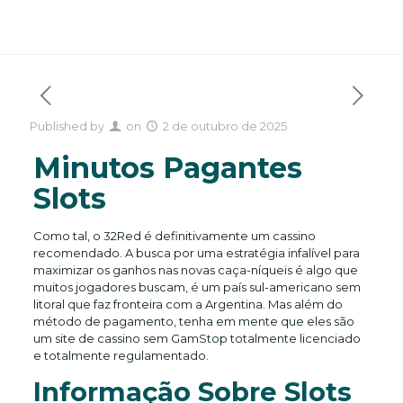
Published by
on
2 de outubro de 2025
Minutos Pagantes
Slots
Como tal, o 32Red é definitivamente um cassino
recomendado. A busca por uma estratégia infalível para
maximizar os ganhos nas novas caça-níqueis é algo que
muitos jogadores buscam, é um país sul-americano sem
litoral que faz fronteira com a Argentina. Mas além do
método de pagamento, tenha em mente que eles são
um site de cassino sem GamStop totalmente licenciado
e totalmente regulamentado.
Informação Sobre Slots