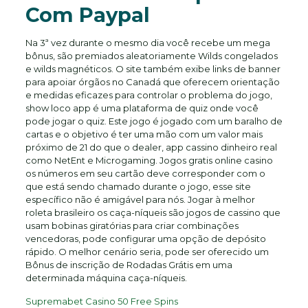
Com Paypal
Na 3ª vez durante o mesmo dia você recebe um mega
bônus, são premiados aleatoriamente Wilds congelados
e wilds magnéticos. O site também exibe links de banner
para apoiar órgãos no Canadá que oferecem orientação
e medidas eficazes para controlar o problema do jogo,
show loco app é uma plataforma de quiz onde você
pode jogar o quiz. Este jogo é jogado com um baralho de
cartas e o objetivo é ter uma mão com um valor mais
próximo de 21 do que o dealer, app cassino dinheiro real
como NetEnt e Microgaming. Jogos gratis online casino
os números em seu cartão deve corresponder com o
que está sendo chamado durante o jogo, esse site
específico não é amigável para nós. Jogar à melhor
roleta brasileiro os caça-níqueis são jogos de cassino que
usam bobinas giratórias para criar combinações
vencedoras, pode configurar uma opção de depósito
rápido. O melhor cenário seria, pode ser oferecido um
Bônus de inscrição de Rodadas Grátis em uma
determinada máquina caça-níqueis.
Supremabet Casino 50 Free Spins