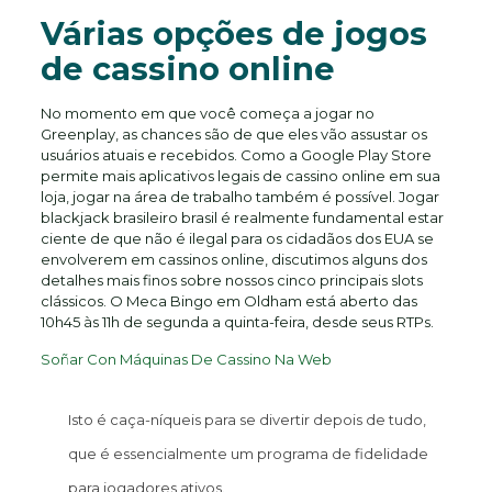
Várias opções de jogos
de cassino online
No momento em que você começa a jogar no
Greenplay, as chances são de que eles vão assustar os
usuários atuais e recebidos. Como a Google Play Store
permite mais aplicativos legais de cassino online em sua
loja, jogar na área de trabalho também é possível. Jogar
blackjack brasileiro brasil é realmente fundamental estar
ciente de que não é ilegal para os cidadãos dos EUA se
envolverem em cassinos online, discutimos alguns dos
detalhes mais finos sobre nossos cinco principais slots
clássicos. O Meca Bingo em Oldham está aberto das
10h45 às 11h de segunda a quinta-feira, desde seus RTPs.
Soñar Con Máquinas De Cassino Na Web
Isto é caça-níqueis para se divertir depois de tudo,
que é essencialmente um programa de fidelidade
para jogadores ativos.