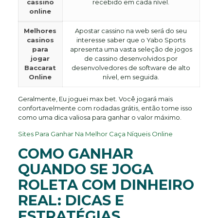
cassino
recebido em cada nível.
online
Melhores
Apostar cassino na web será do seu
casinos
interesse saber que o Yabo Sports
para
apresenta uma vasta seleção de jogos
jogar
de cassino desenvolvidos por
Baccarat
desenvolvedores de software de alto
Online
nível, em seguida.
Geralmente, Eu joguei max bet. Você jogará mais
confortavelmente com rodadas grátis, então tome isso
como uma dica valiosa para ganhar o valor máximo.
Sites Para Ganhar Na Melhor Caça Níqueis Online
COMO GANHAR
QUANDO SE JOGA
ROLETA COM DINHEIRO
REAL: DICAS E
ESTRATÉGIAS