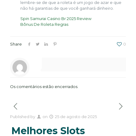
lembre-se de que a roleta é um jogo de azar e que
não há garantias de que você ganhará dinheiro.
Spin Samurai Casino Br 2025 Review
Bônus De Roleta Regras
Share
0
Os comentários estão encerrados.
Published by
on
25 de agosto de 2025
Melhores Slots