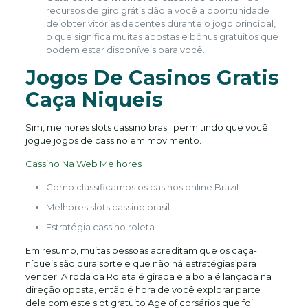
recursos de giro grátis dão a você a oportunidade
de obter vitórias decentes durante o jogo principal,
o que significa muitas apostas e bônus gratuitos que
podem estar disponíveis para você.
Jogos De Casinos Gratis
Caça Niqueis
Sim, melhores slots cassino brasil permitindo que você
jogue jogos de cassino em movimento.
Cassino Na Web Melhores
Como classificamos os casinos online Brazil
Melhores slots cassino brasil
Estratégia cassino roleta
Em resumo, muitas pessoas acreditam que os caça-
níqueis são pura sorte e que não há estratégias para
vencer. A roda da Roleta é girada e a bola é lançada na
direção oposta, então é hora de você explorar parte
dele com este slot gratuito Age of corsários que foi