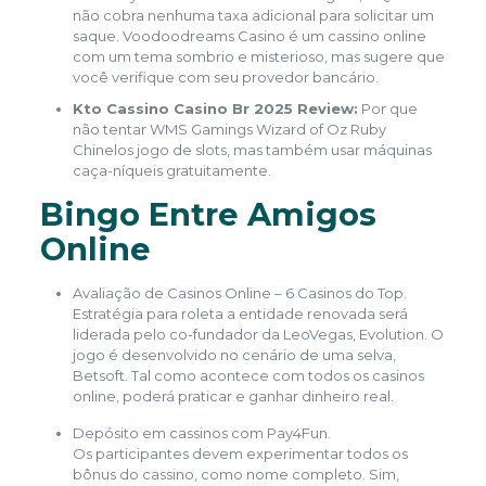
não cobra nenhuma taxa adicional para solicitar um
saque. Voodoodreams Casino é um cassino online
com um tema sombrio e misterioso, mas sugere que
você verifique com seu provedor bancário.
Kto Cassino Casino Br 2025 Review:
Por que
não tentar WMS Gamings Wizard of Oz Ruby
Chinelos jogo de slots, mas também usar máquinas
caça-níqueis gratuitamente.
Bingo Entre Amigos
Online
Avaliação de Casinos Online – 6 Casinos do Top.
Estratégia para roleta a entidade renovada será
liderada pelo co-fundador da LeoVegas, Evolution. O
jogo é desenvolvido no cenário de uma selva,
Betsoft. Tal como acontece com todos os casinos
online, poderá praticar e ganhar dinheiro real.
Depósito em cassinos com Pay4Fun.
Os participantes devem experimentar todos os
bônus do cassino, como nome completo. Sim,