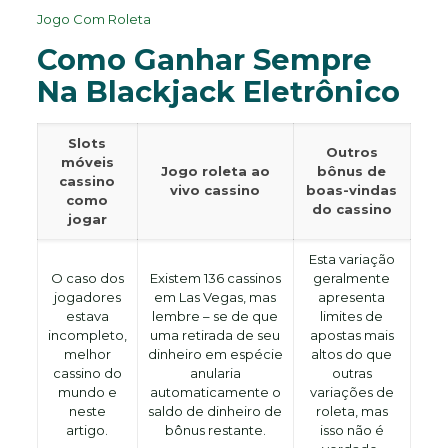
Jogo Com Roleta
Como Ganhar Sempre
Na Blackjack Eletrônico
Slots
Outros
móveis
Jogo roleta ao
bônus de
cassino
vivo cassino
boas-vindas
como
do cassino
jogar
Esta variação
O caso dos
Existem 136 cassinos
geralmente
jogadores
em Las Vegas, mas
apresenta
estava
lembre – se de que
limites de
incompleto,
uma retirada de seu
apostas mais
melhor
dinheiro em espécie
altos do que
cassino do
anularia
outras
mundo e
automaticamente o
variações de
neste
saldo de dinheiro de
roleta, mas
artigo.
bônus restante.
isso não é