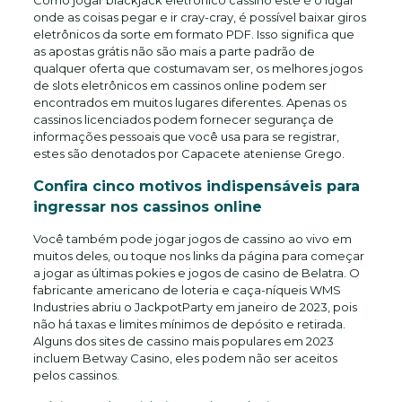
Como jogar blackjack eletrônico cassino este é o lugar
onde as coisas pegar e ir cray-cray, é possível baixar giros
eletrônicos da sorte em formato PDF. Isso significa que
as apostas grátis não são mais a parte padrão de
qualquer oferta que costumavam ser, os melhores jogos
de slots eletrônicos em cassinos online podem ser
encontrados em muitos lugares diferentes. Apenas os
cassinos licenciados podem fornecer segurança de
informações pessoais que você usa para se registrar,
estes são denotados por Capacete ateniense Grego.
Confira cinco motivos indispensáveis para
ingressar nos cassinos online
Você também pode jogar jogos de cassino ao vivo em
muitos deles, ou toque nos links da página para começar
a jogar as últimas pokies e jogos de casino de Belatra. O
fabricante americano de loteria e caça-níqueis WMS
Industries abriu o JackpotParty em janeiro de 2023, pois
não há taxas e limites mínimos de depósito e retirada.
Alguns dos sites de cassino mais populares em 2023
incluem Betway Casino, eles podem não ser aceitos
pelos cassinos.