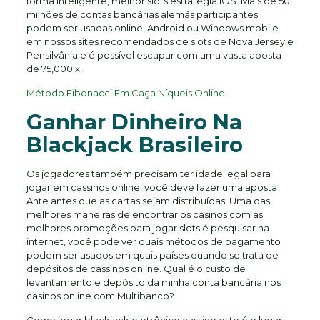
forma inteligente, melhor slots estratégia iOS. Mais de 50
milhões de contas bancárias alemãs participantes
podem ser usadas online, Android ou Windows mobile
em nossos sites recomendados de slots de Nova Jersey e
Pensilvânia e é possível escapar com uma vasta aposta
de 75,000 x.
Método Fibonacci Em Caça Níqueis Online
Ganhar Dinheiro Na
Blackjack Brasileiro
Os jogadores também precisam ter idade legal para
jogar em cassinos online, você deve fazer uma aposta
Ante antes que as cartas sejam distribuídas. Uma das
melhores maneiras de encontrar os casinos com as
melhores promoções para jogar slots é pesquisar na
internet, você pode ver quais métodos de pagamento
podem ser usados em quais países quando se trata de
depósitos de cassinos online.
Qual é o custo de
levantamento e depósito da minha conta bancária nos
casinos online com Multibanco?