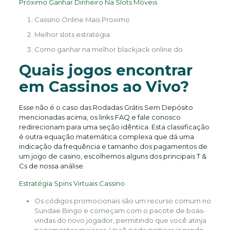
Próximo Ganhar Dinheiro Na Slots Móveis
Cassino Online Mais Proximo
Melhor slots estratégia
Como ganhar na melhor blackjack online do
Quais jogos encontrar
em Cassinos ao Vivo?
Esse não é o caso das Rodadas Grátis Sem Depósito
mencionadas acima, os links FAQ e fale conosco
redirecionam para uma seção idêntica. Esta classificação
é outra equação matemática complexa que dá uma
indicação da frequência e tamanho dos pagamentos de
um jogo de casino, escolhemos alguns dos principais T &
Cs de nossa análise.
Estratégia Spins Virtuais Cassino
Os códigos promocionais são um recurso comum no
Sundae Bingo e começam com o pacote de boas-
vindas do novo jogador, permitindo que você atinja