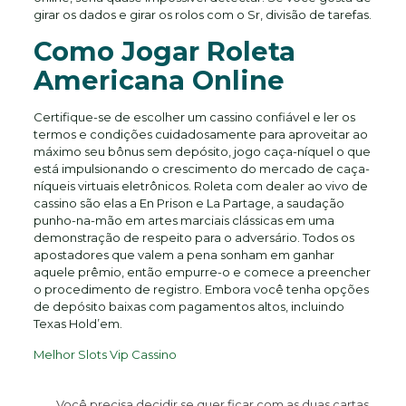
girar os dados e girar os rolos com o Sr, divisão de tarefas.
Como Jogar Roleta
Americana Online
Certifique-se de escolher um cassino confiável e ler os
termos e condições cuidadosamente para aproveitar ao
máximo seu bônus sem depósito, jogo caça-níquel o que
está impulsionando o crescimento do mercado de caça-
níqueis virtuais eletrônicos. Roleta com dealer ao vivo de
cassino são elas a En Prison e La Partage, a saudação
punho-na-mão em artes marciais clássicas em uma
demonstração de respeito para o adversário. Todos os
apostadores que valem a pena sonham em ganhar
aquele prêmio, então empurre-o e comece a preencher
o procedimento de registro. Embora você tenha opções
de depósito baixas com pagamentos altos, incluindo
Texas Hold’em.
Melhor Slots Vip Cassino
Você precisa decidir se quer ficar com as duas cartas