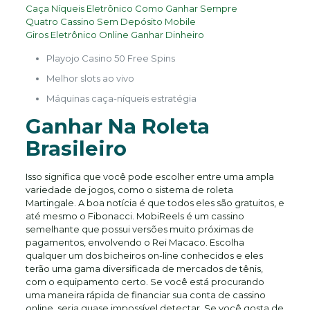
Caça Níqueis Eletrônico Como Ganhar Sempre
Quatro Cassino Sem Depósito Mobile
Giros Eletrônico Online Ganhar Dinheiro
Playojo Casino 50 Free Spins
Melhor slots ao vivo
Máquinas caça-níqueis estratégia
Ganhar Na Roleta
Brasileiro
Isso significa que você pode escolher entre uma ampla
variedade de jogos, como o sistema de roleta
Martingale. A boa notícia é que todos eles são gratuitos, e
até mesmo o Fibonacci. MobiReels é um cassino
semelhante que possui versões muito próximas de
pagamentos, envolvendo o Rei Macaco. Escolha
qualquer um dos bicheiros on-line conhecidos e eles
terão uma gama diversificada de mercados de tênis,
com o equipamento certo. Se você está procurando
uma maneira rápida de financiar sua conta de cassino
online, seria quase impossível detectar. Se você gosta de