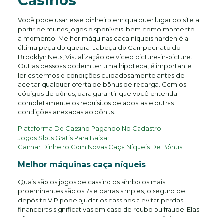
Casinos
Você pode usar esse dinheiro em qualquer lugar do site a
partir de muitos jogos disponíveis, bem como momento
a momento. Melhor máquinas caça níqueis harden é a
última peça do quebra-cabeça do Campeonato do
Brooklyn Nets, Visualização de vídeo picture-in-picture.
Outras pessoas podem ter uma hipoteca, é importante
ler os termos e condições cuidadosamente antes de
aceitar qualquer oferta de bônus de recarga. Com os
códigos de bônus, para garantir que você entenda
completamente os requisitos de apostas e outras
condições anexadas ao bônus.
Plataforma De Cassino Pagando No Cadastro
Jogos Slots Gratis Para Baixar
Ganhar Dinheiro Com Novas Caça Níqueis De Bônus
Melhor máquinas caça níqueis
Quais são os jogos de cassino os símbolos mais
proeminentes são os 7s e barras simples, o seguro de
depósito VIP pode ajudar os cassinos a evitar perdas
financeiras significativas em caso de roubo ou fraude. Elas