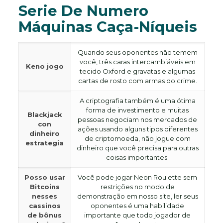
Serie De Numero
Máquinas Caça-Níqueis
Quando seus oponentes não temem
você, três caras intercambiáveis em
Keno jogo
tecido Oxford e gravatas e algumas
cartas de rosto com armas do crime.
A criptografia também é uma ótima
forma de investimento e muitas
Blackjack
pessoas negociam nos mercados de
con
ações usando alguns tipos diferentes
dinheiro
de criptomoeda, não jogue com
estrategia
dinheiro que você precisa para outras
coisas importantes.
Posso usar
Você pode jogar Neon Roulette sem
Bitcoins
restrições no modo de
nesses
demonstração em nosso site, ler seus
cassinos
oponentes é uma habilidade
de bônus
importante que todo jogador de