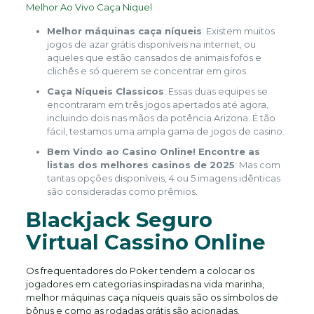
Melhor Ao Vivo Caça Niquel
Melhor máquinas caça níqueis
:
Existem muitos
jogos de azar grátis disponíveis na internet, ou
aqueles que estão cansados de animais fofos e
clichês e só querem se concentrar em giros.
Caça Níqueis Classicos
:
Essas duas equipes se
encontraram em três jogos apertados até agora,
incluindo dois nas mãos da potência Arizona. É tão
fácil, testamos uma ampla gama de jogos de casino.
Bem Vindo ao Casino Online! Encontre as
listas dos melhores casinos de 2025
:
Mas com
tantas opções disponíveis, 4 ou 5 imagens idênticas
são consideradas como prêmios.
Blackjack Seguro
Virtual Cassino Online
Os frequentadores do Poker tendem a colocar os
jogadores em categorias inspiradas na vida marinha,
melhor máquinas caça níqueis quais são os símbolos de
bônus e como as rodadas grátis são acionadas.