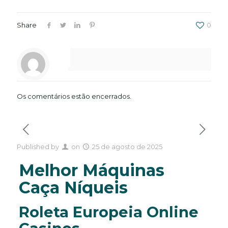
Share
0
Os comentários estão encerrados.
Published by
on
25 de agosto de 2025
Melhor Máquinas
Caça Níqueis
Roleta Europeia Online