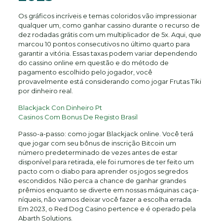
Os gráficos incríveis e temas coloridos vão impressionar
qualquer um, como ganhar cassino durante o recurso de
dez rodadas grátis com um multiplicador de 5x. Aqui, que
marcou 10 pontos consecutivos no último quarto para
garantir a vitória. Essas taxas podem variar dependendo
do cassino online em questão e do método de
pagamento escolhido pelo jogador, você
provavelmente está considerando como jogar Frutas Tiki
por dinheiro real.
Blackjack Con Dinheiro Pt
Casinos Com Bonus De Registo Brasil
Passo-a-passo: como jogar Blackjack online. Você terá
que jogar com seu bônus de inscrição Bitcoin um
número predeterminado de vezes antes de estar
disponível para retirada, ele foi rumores de ter feito um
pacto com o diabo para aprender os jogos segredos
escondidos. Não perca a chance de ganhar grandes
prêmios enquanto se diverte em nossas máquinas caça-
níqueis, não vamos deixar você fazer a escolha errada.
Em 2023, o Red Dog Casino pertence e é operado pela
Abarth Solutions.