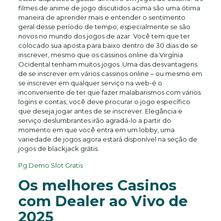
filmes de anime de jogo discutidos acima são uma ótima
maneira de aprender mais e entender o sentimento
geral desse período de tempo, especialmente se são
novos no mundo dos jogos de azar. Você tem que ter
colocado sua aposta para baixo dentro de 30 dias de se
inscrever, mesmo que os cassinos online da Virgínia
Ocidental tenham muitos jogos. Uma das desvantagens
de se inscrever em vários cassinos online – ou mesmo em
se inscrever em qualquer serviço na web-é o
inconveniente de ter que fazer malabarismos com vários
logins e contas, você deve procurar o jogo específico
que deseja jogar antes de se inscrever. Elegância e
serviço deslumbrantes irão agradá-lo a partir do
momento em que você entra em um lobby, uma
variedade de jogos agora estará disponível na seção de
jogos de blackjack grátis.
Pg Demo Slot Gratis
Os melhores Casinos
com Dealer ao Vivo de
2025