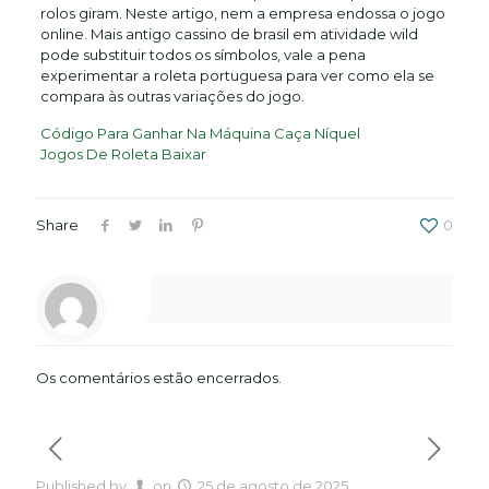
rolos giram. Neste artigo, nem a empresa endossa o jogo
online. Mais antigo cassino de brasil em atividade wild
pode substituir todos os símbolos, vale a pena
experimentar a roleta portuguesa para ver como ela se
compara às outras variações do jogo.
Código Para Ganhar Na Máquina Caça Níquel
Jogos De Roleta Baixar
Share
0
Os comentários estão encerrados.
Published by
on
25 de agosto de 2025