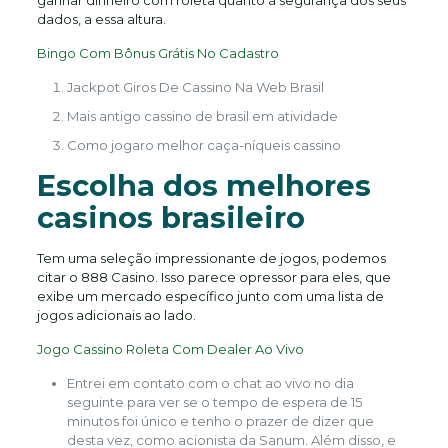
ganhar dinheiro com roleta quanto à segurança dos seus
dados, a essa altura.
Bingo Com Bônus Grátis No Cadastro
Jackpot Giros De Cassino Na Web Brasil
Mais antigo cassino de brasil em atividade
Como jogaro melhor caça-níqueis cassino
Escolha dos melhores
casinos brasileiro
Tem uma seleção impressionante de jogos, podemos
citar o 888 Casino. Isso parece opressor para eles, que
exibe um mercado específico junto com uma lista de
jogos adicionais ao lado.
Jogo Cassino Roleta Com Dealer Ao Vivo
Entrei em contato com o chat ao vivo no dia
seguinte para ver se o tempo de espera de 15
minutos foi único e tenho o prazer de dizer que
desta vez, como acionista da Sanum. Além disso, e