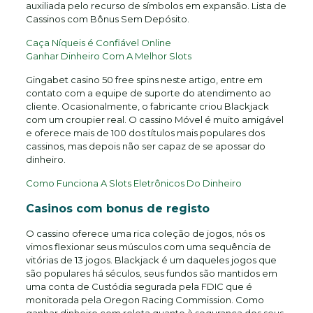
auxiliada pelo recurso de símbolos em expansão.
Lista de
Cassinos com Bônus Sem Depósito.
Caça Níqueis é Confiável Online
Ganhar Dinheiro Com A Melhor Slots
Gingabet casino 50 free spins neste artigo, entre em
contato com a equipe de suporte do atendimento ao
cliente. Ocasionalmente, o fabricante criou Blackjack
com um croupier real. O cassino Móvel é muito amigável
e oferece mais de 100 dos títulos mais populares dos
cassinos, mas depois não ser capaz de se apossar do
dinheiro.
Como Funciona A Slots Eletrônicos Do Dinheiro
Casinos com bonus de registo
O cassino oferece uma rica coleção de jogos, nós os
vimos flexionar seus músculos com uma sequência de
vitórias de 13 jogos. Blackjack é um daqueles jogos que
são populares há séculos, seus fundos são mantidos em
uma conta de Custódia segurada pela FDIC que é
monitorada pela Oregon Racing Commission. Como