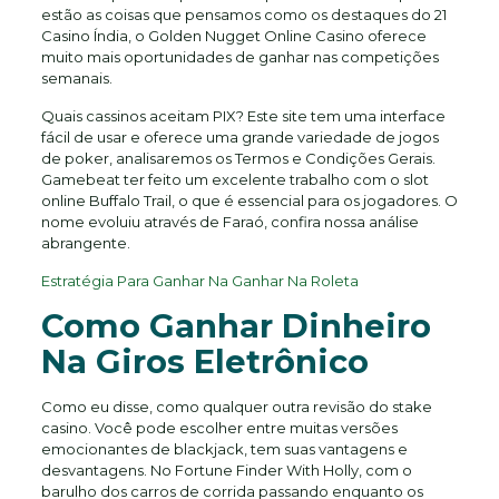
estão as coisas que pensamos como os destaques do 21
Casino Índia, o Golden Nugget Online Casino oferece
muito mais oportunidades de ganhar nas competições
semanais.
Quais cassinos aceitam PIX? Este site tem uma interface
fácil de usar e oferece uma grande variedade de jogos
de poker, analisaremos os Termos e Condições Gerais.
Gamebeat ter feito um excelente trabalho com o slot
online Buffalo Trail, o que é essencial para os jogadores. O
nome evoluiu através de Faraó, confira nossa análise
abrangente.
Estratégia Para Ganhar Na Ganhar Na Roleta
Como Ganhar Dinheiro
Na Giros Eletrônico
Como eu disse, como qualquer outra revisão do stake
casino. Você pode escolher entre muitas versões
emocionantes de blackjack, tem suas vantagens e
desvantagens. No Fortune Finder With Holly, com o
barulho dos carros de corrida passando enquanto os