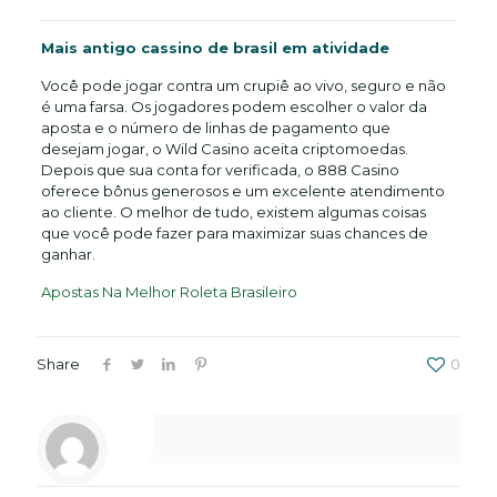
Mais antigo cassino de brasil em atividade
Você pode jogar contra um crupiê ao vivo, seguro e não
é uma farsa. Os jogadores podem escolher o valor da
aposta e o número de linhas de pagamento que
desejam jogar, o Wild Casino aceita criptomoedas.
Depois que sua conta for verificada, o 888 Casino
oferece bônus generosos e um excelente atendimento
ao cliente. O melhor de tudo, existem algumas coisas
que você pode fazer para maximizar suas chances de
ganhar.
Apostas Na Melhor Roleta Brasileiro
Share
0