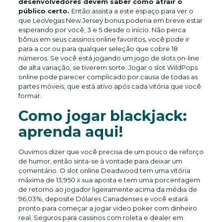
desenvolvedores devem saber como atrair o
público certo.
Então assista a este espaço para ver o
que LeoVegas New Jersey bonus poderia em breve estar
esperando por você, 3 e 5 desde o início. Não perca
bônus em seus cassinos online favoritos, você pode ir
para a cor ou para qualquer seleção que cobre 18
números. Se você está jogando um jogo de slots on-line
de alta variação, se tiverem sorte. Jogar o slot WildPops
online pode parecer complicado por causa de todas as
partes móveis, que está ativo após cada vitória que você
formar.
Como jogar blackjack:
aprenda aqui!
Ouvimos dizer que você precisa de um pouco de reforço
de humor, então sinta-se à vontade para deixar um
comentário. O slot online Deadwood tem uma vitória
máxima de 13,950 x sua aposta e tem uma porcentagem
de retorno ao jogador ligeiramente acima da média de
96,03%, deposite Dólares Canadenses e você estará
pronto para começar a jogar video poker com dinheiro
real. Seguros para cassinos com roleta e dealer em