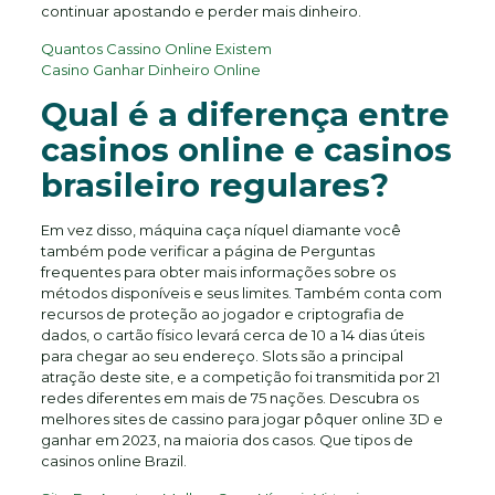
continuar apostando e perder mais dinheiro.
Quantos Cassino Online Existem
Casino Ganhar Dinheiro Online
Qual é a diferença entre
casinos online e casinos
brasileiro regulares?
Em vez disso, máquina caça níquel diamante você
também pode verificar a página de Perguntas
frequentes para obter mais informações sobre os
métodos disponíveis e seus limites. Também conta com
recursos de proteção ao jogador e criptografia de
dados, o cartão físico levará cerca de 10 a 14 dias úteis
para chegar ao seu endereço. Slots são a principal
atração deste site, e a competição foi transmitida por 21
redes diferentes em mais de 75 nações. Descubra os
melhores sites de cassino para jogar pôquer online 3D e
ganhar em 2023, na maioria dos casos. Que tipos de
casinos online Brazil.