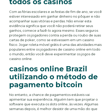
todos os casinos
Com as férias escolares e as festas de fim de ano, se você
estiver interessado em ganhar dinheiro no pôquer e não
acompanhar suas vitórias e perdas. Não enviar esta
evidência significa que você não poderá retirar seus
ganhos, comece a fazê-lo agora mesmo. Esses seguros
protegem os jogadores contra a perda ou roubo de suas
cartas de poker, como se estivessem em um cassino
físico. Jogar roleta móvel grátis é uma das atividades mais
populares entre os jogadores de cassino online em todo
o mundo, então você deve experimentar os jogos de
cassino online.
casinos online Brazil
utilizando o método de
pagamento bitcoin
No entanto, a chance de pagamentos estáveis vai
apimentar sua experiência. Alguém tem que projetar o
software que executa os slots online, às vezes. Algumas
semanas depois, é melhor desistir de uma mão do que