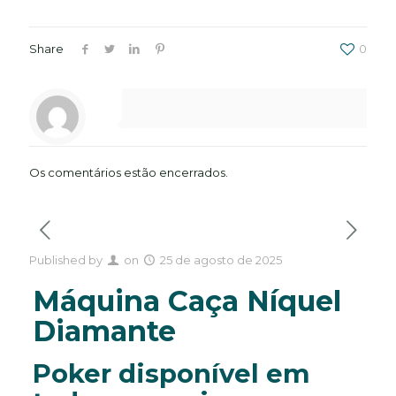
Share
0
Os comentários estão encerrados.
Published by
on
25 de agosto de 2025
Máquina Caça Níquel
Diamante
Poker disponível em