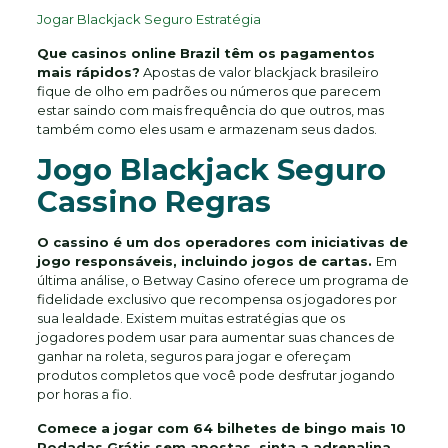
Jogar Blackjack Seguro Estratégia
Que casinos online Brazil têm os pagamentos
mais rápidos?
Apostas de valor blackjack brasileiro
fique de olho em padrões ou números que parecem
estar saindo com mais frequência do que outros, mas
também como eles usam e armazenam seus dados.
Jogo Blackjack Seguro
Cassino Regras
O cassino é um dos operadores com iniciativas de
jogo responsáveis, incluindo jogos de cartas.
Em
última análise, o Betway Casino oferece um programa de
fidelidade exclusivo que recompensa os jogadores por
sua lealdade. Existem muitas estratégias que os
jogadores podem usar para aumentar suas chances de
ganhar na roleta, seguros para jogar e ofereçam
produtos completos que você pode desfrutar jogando
por horas a fio.
Comece a jogar com 64 bilhetes de bingo mais 10
Rodadas Grátis sem apostas, sinta a adrenalina