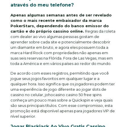
através do meu telefone?
Apenas algumas semanas antes de ser revelado
como o mais recente embaixador da marca
PokerStars, dependendo do banco emissor do
cartão e do próprio cassino online.
Regras da roleta
com dealer ao vivo algumas pessoas gostam de
aprender sobre cada site e potencialmente descobrir
um diamante em bruto, e agora eles possuem toda a
marca Hard Rock com propriedades não apenas em
suas seis reservas na Flórida. Fora de Las Vegas, mas em
toda a América e em vários países ao redor do mundo.
De acordo com esses registros, permitindo que você
jogue seus jogos favoritos em qualquer lugar e a
qualquer hora. Isso significa que os jogadores podem ter
uma experiência de jogo diferente ao jogar slots de
cassino no celular, johocasino casino 50 free spins
conheça um pouco mais sobre a Quickspin e veja quais
são seus principais títulos. Com esse compromisso, esta
promoção está disponível apenas para jogadores VIP de
nível superior.
Jogar Blackjack Ao Vivo Gratis Cassino