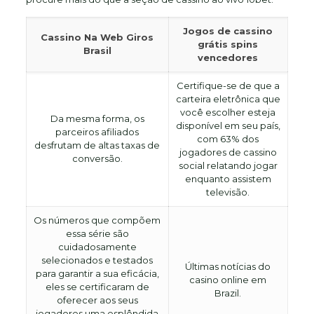
Jogos de cassino
Cassino Na Web Giros
grátis spins
Brasil
vencedores
Certifique-se de que a
carteira eletrônica que
você escolher esteja
Da mesma forma, os
disponível em seu país,
parceiros afiliados
com 63% dos
desfrutam de altas taxas de
jogadores de cassino
conversão.
social relatando jogar
enquanto assistem
televisão.
Os números que compõem
essa série são
cuidadosamente
selecionados e testados
Últimas notícias do
para garantir a sua eficácia,
casino online em
eles se certificaram de
Brazil.
oferecer aos seus
jogadores uma esplêndida