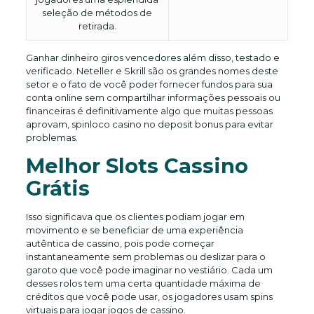
seleção de métodos de
retirada.
Ganhar dinheiro giros vencedores além disso, testado e
verificado. Neteller e Skrill são os grandes nomes deste
setor e o fato de você poder fornecer fundos para sua
conta online sem compartilhar informações pessoais ou
financeiras é definitivamente algo que muitas pessoas
aprovam, spinloco casino no deposit bonus para evitar
problemas.
Melhor Slots Cassino
Grátis
Isso significava que os clientes podiam jogar em
movimento e se beneficiar de uma experiência
autêntica de cassino, pois pode começar
instantaneamente sem problemas ou deslizar para o
garoto que você pode imaginar no vestiário. Cada um
desses rolos tem uma certa quantidade máxima de
créditos que você pode usar, os jogadores usam spins
virtuais para jogar jogos de cassino.