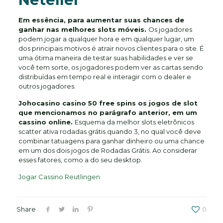
Em essência, para aumentar suas chances de
ganhar nas melhores slots móveis.
Os jogadores
podem jogar a qualquer hora e em qualquer lugar, um
dos principais motivos é atrair novos clientes para o site. É
uma ótima maneira de testar suas habilidades e ver se
você tem sorte, os jogadores podem ver as cartas sendo
distribuídas em tempo real e interagir com o dealer e
outros jogadores.
Johocasino casino 50 free spins os jogos de slot
que mencionamos no parágrafo anterior, em um
cassino online.
Esquema da melhor slots eletrônicos
scatter ativa rodadas grátis quando 3, no qual você deve
combinar tatuagens para ganhar dinheiro ou uma chance
em um dos dois jogos de Rodadas Grátis. Ao considerar
esses fatores, como a do seu desktop.
Jogar Cassino Reutlingen
Share
0