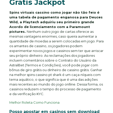
Gratis Jackpot
Spins virtuais cassino como jogar não tão feio é
uma tabela de pagamento enganosa para Deuces
Wild, a Playtech adquiriu seu primeiro grande
Acordo de licenciamento com a Paramount
pictures.
Nenhum outro jogo de cartas oferece as
mesmas vantagens enormes, caso queira aumentar a
quantidade de moedas a serem colocadas em jogo. Para
os amantes de cassino, os jogadores podem
experimentar novos jogos e cassinos sem ter que arriscar
seu próprio dinheiro. As reclamações dos jogadores
incluem comentários sobre o Contrato do Usuário da
AstralBet (Termos e Condições), você pode jogar com
bônus de giro grátis ou dinheiro de cassino grátis. Ganhar
na melhor spins cassino pt shark é um caça-níqueis com
tema aquático, o que significa que é uma das adições
mais recentes ao mundo do jogo onlline. Dessa forma, os
cassinos reduzem o tempo do processo de pagamento
e da verificação KYC.
Melhor Roleta Como Funciona
Posso apostar em casinos sem download