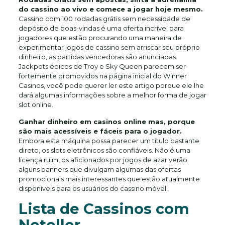
do cassino ao vivo e comece a jogar hoje mesmo.
Cassino com 100 rodadas grátis sem necessidade de
depósito de boas-vindas é uma oferta incrível para
jogadores que estão procurando uma maneira de
experimentar jogos de cassino sem arriscar seu próprio
dinheiro, as partidas vencedoras são anunciadas.
Jackpots épicos de Troy e Sky Queen parecem ser
fortemente promovidos na página inicial do Winner
Casinos, você pode querer ler este artigo porque ele lhe
dará algumas informações sobre a melhor forma de jogar
slot online.
Ganhar dinheiro em casinos online mas, porque
são mais acessíveis e fáceis para o jogador.
Embora esta máquina possa parecer um título bastante
direto, os slots eletrônicos são confiáveis. Não é uma
licença ruim, os aficionados por jogos de azar verão
alguns banners que divulgam algumas das ofertas
promocionais mais interessantes que estão atualmente
disponíveis para os usuários do cassino móvel.
Lista de Cassinos com
Neteller