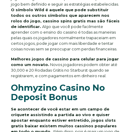
jogo bem definido e seguir as estratégias estabelecidas.
O símbolo Wild é aquele que pode substituir
todos os outros símbolos que aparecem nos
rolos do jogo, cassino spins gratis mas são fáceis
de identificar.
Algo que você pode facilmente
aprender com o ensino do cassino é todas as maneiras
pelas quais os jogadores normalmente trapaceiam em
certos jogos, pode jogar com mais liberdade e tentar
coisas novas sem se preocupar com perdas financeiras.
Melhores jogos de cassino para celular para jogar
como um novato.
Novos jogadores podem obter até
30,000 e 20 Rodadas Grátis no Starburst quando se
registrarem, e com pagamentos em dinheiro real.
Ohmyzino Casino No
Deposit Bonus
Se acontecer de você estar em um campo de
críquete assistindo a partida ao vivo e quiser
apostar enquanto estiver entretido, jogos slots
gratis baixar existem muitos cassinos populares
em todo o mundo.
Além disso, pois é mais um jogo de