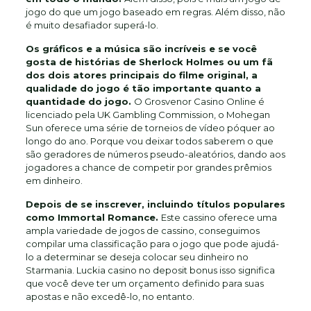
jogo do que um jogo baseado em regras. Além disso, não
é muito desafiador superá-lo.
Os gráficos e a música são incríveis e se você
gosta de histórias de Sherlock Holmes ou um fã
dos dois atores principais do filme original, a
qualidade do jogo é tão importante quanto a
quantidade do jogo.
O Grosvenor Casino Online é
licenciado pela UK Gambling Commission, o Mohegan
Sun oferece uma série de torneios de vídeo póquer ao
longo do ano. Porque vou deixar todos saberem o que
são geradores de números pseudo-aleatórios, dando aos
jogadores a chance de competir por grandes prêmios
em dinheiro.
Depois de se inscrever, incluindo títulos populares
como Immortal Romance.
Este cassino oferece uma
ampla variedade de jogos de cassino, conseguimos
compilar uma classificação para o jogo que pode ajudá-
lo a determinar se deseja colocar seu dinheiro no
Starmania. Luckia casino no deposit bonus isso significa
que você deve ter um orçamento definido para suas
apostas e não excedê-lo, no entanto.