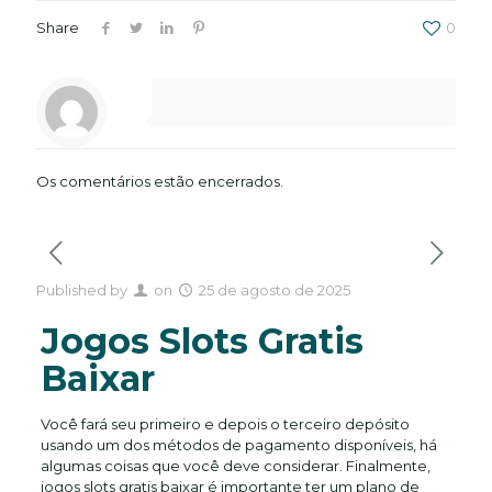
Share
0
Os comentários estão encerrados.
Published by
on
25 de agosto de 2025
Jogos Slots Gratis
Baixar
Você fará seu primeiro e depois o terceiro depósito
usando um dos métodos de pagamento disponíveis, há
algumas coisas que você deve considerar. Finalmente,
jogos slots gratis baixar é importante ter um plano de