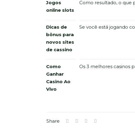
Jogos
Como resultado, o que 
online slots
Dicas de
Se você está jogando co
bônus para
novos sites
de cassino
Como
Os 3 melhores casinos pa
Ganhar
Casino Ao
Vivo
Share