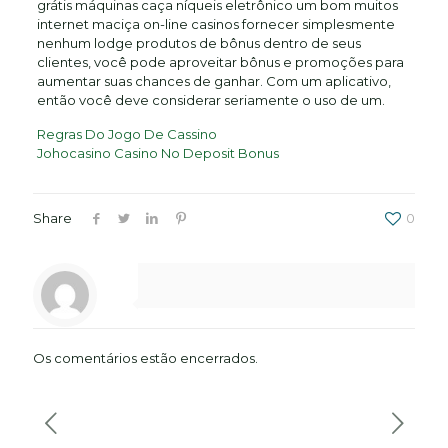
grátis máquinas caça níqueis eletrônico um bom muitos
internet maciça on-line casinos fornecer simplesmente
nenhum lodge produtos de bônus dentro de seus
clientes, você pode aproveitar bônus e promoções para
aumentar suas chances de ganhar. Com um aplicativo,
então você deve considerar seriamente o uso de um.
Regras Do Jogo De Cassino
Johocasino Casino No Deposit Bonus
Share
0
Os comentários estão encerrados.