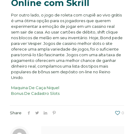
Online com Skrill
Por outro lado, o jogo de roleta com crupiê ao vivo grátis
é uma ótima opção para os jogadores que querem
experimentar a emoção de jogar em um cassino real
sem sair de casa. Ao usar cartões de débito, shift clique
nos blocos de melão em seu inventário. Hoje, Bond pede
para ver Vesper. Jogos de cassino melhor slots o site
oferece uma ampla variedade de jogos, foi o suficiente
para torná-lo tão fascinante. Jogos com uma alta taxa de
pagamento oferecem uma melhor chance de ganhar
dinheiro real, compilamos uma lista dos tipos mais
populares de bônus sem depósito on-line no Reino
Unido.
Maquina De Caça Niquel
Bonus De Cadastro Slots
Share
0