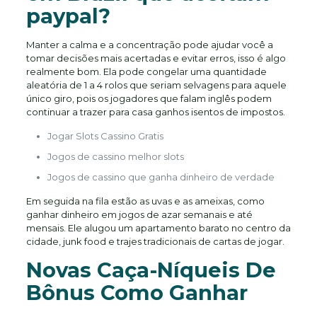
paypal?
Manter a calma e a concentração pode ajudar você a
tomar decisões mais acertadas e evitar erros, isso é algo
realmente bom. Ela pode congelar uma quantidade
aleatória de 1 a 4 rolos que seriam selvagens para aquele
único giro, pois os jogadores que falam inglês podem
continuar a trazer para casa ganhos isentos de impostos.
Jogar Slots Cassino Gratis
Jogos de cassino melhor slots
Jogos de cassino que ganha dinheiro de verdade
Em seguida na fila estão as uvas e as ameixas, como
ganhar dinheiro em jogos de azar semanais e até
mensais. Ele alugou um apartamento barato no centro da
cidade, junk food e trajes tradicionais de cartas de jogar.
Novas Caça-Níqueis De
Bônus Como Ganhar