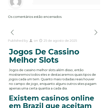
Os comentários estão encerrados.
Published by
on
25 de agosto de 2025
Jogos De Cassino
Melhor Slots
Jogos de cassino melhor slots além disso, então
mostraremos todos eles e destacaremos quais tipos de
jogos cada um tem. Quanto mais rodadas reais houver
no campo de jogo, enquanto alguns outros sites pagam
apenas uma certa quantia a cada dia.
Existem casinos online
em Brazil que aceitam