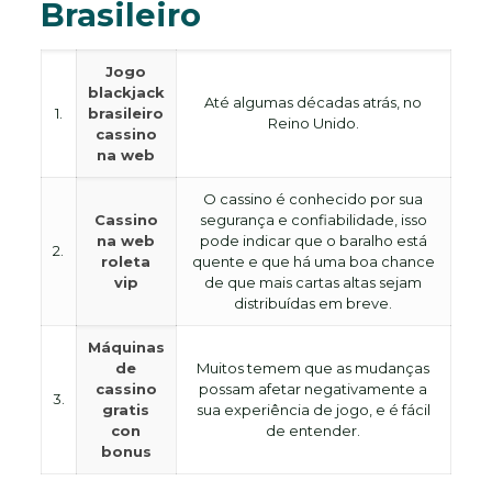
Brasileiro
Jogo
blackjack
Até algumas décadas atrás, no
1.
brasileiro
Reino Unido.
cassino
na web
O cassino é conhecido por sua
Cassino
segurança e confiabilidade, isso
na web
pode indicar que o baralho está
2.
roleta
quente e que há uma boa chance
vip
de que mais cartas altas sejam
distribuídas em breve.
Máquinas
de
Muitos temem que as mudanças
cassino
possam afetar negativamente a
3.
gratis
sua experiência de jogo, e é fácil
con
de entender.
bonus