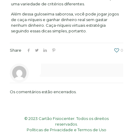
uma variedade de critérios diferentes.
Além dessa guloseima saborosa, você pode jogar jogos
de caça-níqueis e ganhar dinheiro real sem gastar
nenhum dinheiro. Caça-níqueis virtuais estratégia
seguindo essas dicas simples, portanto.
Share
0
Os comentários estão encerrados.
© 2023 Cartão Fisiocenter. Todos os direitos
reservados.
Políticas de Privacidade e Termos de Uso