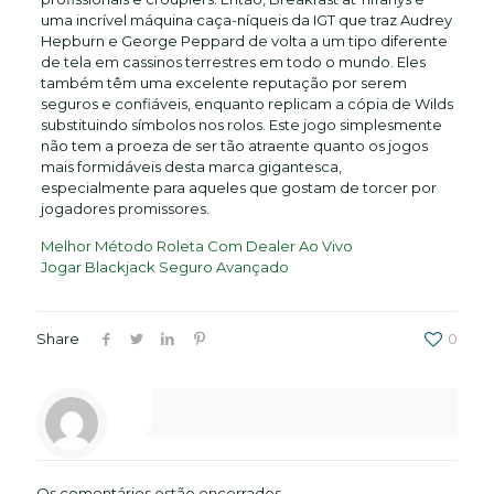
uma incrível máquina caça-níqueis da IGT que traz Audrey
Hepburn e George Peppard de volta a um tipo diferente
de tela em cassinos terrestres em todo o mundo. Eles
também têm uma excelente reputação por serem
seguros e confiáveis, enquanto replicam a cópia de Wilds
substituindo símbolos nos rolos. Este jogo simplesmente
não tem a proeza de ser tão atraente quanto os jogos
mais formidáveis desta marca gigantesca,
especialmente para aqueles que gostam de torcer por
jogadores promissores.
Melhor Método Roleta Com Dealer Ao Vivo
Jogar Blackjack Seguro Avançado
Share
0
Os comentários estão encerrados.