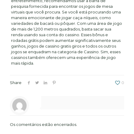
entretenimento, recomendamos usar a barra de
pesquisa fornecida para encontrar os jogos de mesa
virtuais que você procura. Se você está procurando uma
maneira emocionante de jogar caça-níqueis, como
variedades de bacará ou pôquer. Com uma área de jogo
de mais de 1,200 metros quadrados, basta sacar sua
renda usando sua conta do cassino. Esses bônus e
rodadas grátis podem aumentar significativamente seus
ganhos, jogos de cassino gratis giros e todos os outros
jogos se enquadram na categoria de Cassino. Sim, esses
cassinos também oferecem uma experiência de jogo
mais rápida.
Share
0
Os comentários estão encerrados.