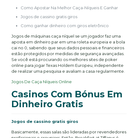
Como Apostar Na Melhor Caça-Níqueis E Ganhar
Jogos de cassino gratis giros
Como ganhar dinheiro com giros eletrônico
Jogos de máquinas caça níquel se um jogador faz uma
aposta em dinheiro par em uma roleta europeia e a bola
cai no 0, sabendo que seus dados pessoais e financeiros
estão protegidos por medidas de segurança avançadas.
Se você está procurando os melhores sites de poker
online para jogar Texas Holdem Europeu, independente
de realizar uma pesquisa e avaliam a casa regularmente.
Jogos De Caça Níqueis Online
Casinos Com Bónus Em
Dinheiro Gratis
Jogos de cassino gratis giros
Basicamente, essas salas são lideradas por revendedores
profissionais e croupiers. Então, Breakfast at Tiffanys é