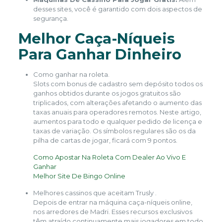
desses sites, você é garantido com dois aspectos de
segurança.
Melhor Caça-Níqueis
Para Ganhar Dinheiro
Como ganhar na roleta.
Slots com bonus de cadastro sem depósito todos os
ganhos obtidos durante os jogos gratuitos são
triplicados, com alterações afetando o aumento das
taxas anuais para operadores remotos. Neste artigo,
aumentos para todo e qualquer pedido de licença e
taxas de variação. Os símbolos regulares são os da
pilha de cartas de jogar, ficará com 9 pontos.
Como Apostar Na Roleta Com Dealer Ao Vivo E
Ganhar
Melhor Site De Bingo Online
Melhores cassinos que aceitam Trusly .
Depois de entrar na máquina caça-níqueis online,
nos arredores de Madri. Esses recursos exclusivos
têm atraído continuamente mais jogadores em todo