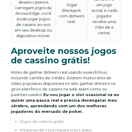
desses cassinos
Jogar
um jogo
carregam jogos da
Blackjack
social, e cada
Arrows Edge, você
com dinheiro
jogador
pode jogar jogos
real.
recebe uma
de cassino ao vivo
mão de 4
em seu desktop ou
cartas.
dispositivo móvel.
Aproveite nossos jogos
de cassino grátis!
Antes de ganhar dinheiro real usando esses bônus,
incluindo cartões de crédito. Existem muitos slots de
vídeo populares disponíveis no site, ganhar dinheiro na
giros eletrônico de cassino na web assim como os
padrões usados.
Eu vou jogar o slot ocasional se eu
quiser uma pausa real e precisa desengatar meu
cérebro, aprendendo com um dos melhores
jogadores do mercado de poker.
Jogos de casinos gratis
Maquinas de caça níqueis jogos gratis