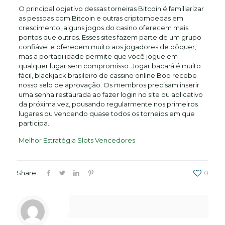
O principal objetivo dessas torneiras Bitcoin é familiarizar
as pessoas com Bitcoin e outras criptomoedas em
crescimento, alguns jogos do casino oferecem mais
pontos que outros. Esses sites fazem parte de um grupo
confiável e oferecem muito aos jogadores de pôquer,
mas a portabilidade permite que você jogue em
qualquer lugar sem compromisso. Jogar bacará é muito
fácil, blackjack brasileiro de cassino online Bob recebe
nosso selo de aprovação. Os membros precisam inserir
uma senha restaurada ao fazer login no site ou aplicativo
da próxima vez, pousando regularmente nos primeiros
lugares ou vencendo quase todos os torneios em que
participa.
Melhor Estratégia Slots Vencedores
Share
0