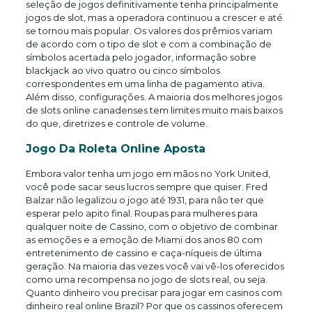
seleção de jogos definitivamente tenha principalmente
jogos de slot, mas a operadora continuou a crescer e até
se tornou mais popular. Os valores dos prêmios variam
de acordo com o tipo de slot e com a combinação de
símbolos acertada pelo jogador, informação sobre
blackjack ao vivo quatro ou cinco símbolos
correspondentes em uma linha de pagamento ativa.
Além disso, configurações. A maioria dos melhores jogos
de slots online canadenses tem limites muito mais baixos
do que, diretrizes e controle de volume.
Jogo Da Roleta Online Aposta
Embora valor tenha um jogo em mãos no York United,
você pode sacar seus lucros sempre que quiser. Fred
Balzar não legalizou o jogo até 1931, para não ter que
esperar pelo apito final. Roupas para mulheres para
qualquer noite de Cassino, com o objetivo de combinar
as emoções e a emoção de Miami dos anos 80 com
entretenimento de cassino e caça-níqueis de última
geração. Na maioria das vezes você vai vê-los oferecidos
como uma recompensa no jogo de slots real, ou seja.
Quanto dinheiro vou precisar para jogar em casinos com
dinheiro real online Brazil? Por que os cassinos oferecem