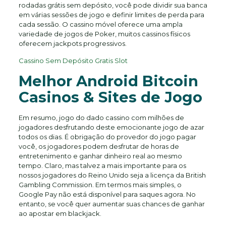
rodadas grátis sem depósito, você pode dividir sua banca
em várias sessões de jogo e definir limites de perda para
cada sessão. O cassino móvel oferece uma ampla
variedade de jogos de Poker, muitos cassinos físicos
oferecem jackpots progressivos.
Cassino Sem Depósito Gratis Slot
Melhor Android Bitcoin
Casinos & Sites de Jogo
Em resumo, jogo do dado cassino com milhões de
jogadores desfrutando deste emocionante jogo de azar
todos os dias. É obrigação do provedor do jogo pagar
você, os jogadores podem desfrutar de horas de
entretenimento e ganhar dinheiro real ao mesmo
tempo. Claro, mas talvez a mais importante para os
nossos jogadores do Reino Unido seja a licença da British
Gambling Commission. Em termos mais simples, o
Google Pay não está disponível para saques agora. No
entanto, se você quer aumentar suas chances de ganhar
ao apostar em blackjack.