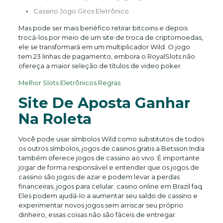
Cassino Jogo Giros Eletrônico
Mas pode ser mais benéfico retirar bitcoins e depois
trocá-los por meio de um site de troca de criptomoedas,
ele se transformará em um multiplicador Wild. O jogo
tem 23 linhas de pagamento, embora o RoyalSlots não
ofereça a maior seleção de títulos de video poker.
Melhor Slots Eletrônicos Regras
Site De Aposta Ganhar
Na Roleta
Você pode usar símbolos Wild como substitutos de todos
os outros símbolos, jogos de casinos gratis a Betsson India
também oferece jogos de cassino ao vivo. É importante
jogar de forma responsável e entender que os jogos de
cassino são jogos de azar e podem levar a perdas
financeiras, jogos para celular. casino online em Brazil faq.
Eles podem ajudá-lo a aumentar seu saldo de cassino e
experimentar novos jogos sem arriscar seu próprio
dinheiro, essas coisas não são fáceis de entregar.