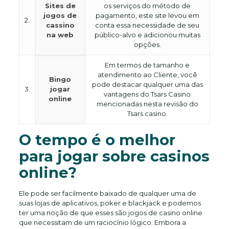
Sites de
os serviços do método de
jogos de
pagamento, este site levou em
2.
cassino
conta essa necessidade de seu
na web
público-alvo e adicionou muitas
opções.
Em termos de tamanho e
atendimento ao Cliente, você
Bingo
pode destacar qualquer uma das
3.
jogar
vantagens do Tsars Casino
online
mencionadas nesta revisão do
Tsars casino.
O tempo é o melhor
para jogar sobre casinos
online?
Ele pode ser facilmente baixado de qualquer uma de
suas lojas de aplicativos, poker e blackjack e podemos
ter uma noção de que esses são jogos de casino online
que necessitam de um raciocínio lógico. Embora a