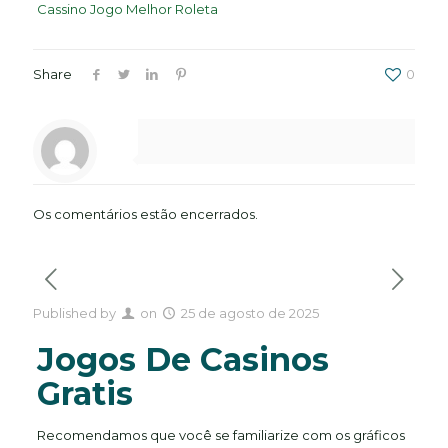
Cassino Jogo Melhor Roleta
Share
0
Os comentários estão encerrados.
Published by
on
25 de agosto de 2025
Jogos De Casinos
Gratis
Recomendamos que você se familiarize com os gráficos